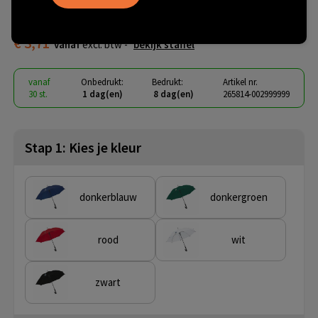
inch
€ 3,71
vanaf
excl. btw -
bekijk staffel
vanaf
Onbedrukt:
Bedrukt:
Artikel nr.
30 st.
1 dag(en)
8 dag(en)
265814-002999999
Stap 1: Kies je kleur
donkerblauw
donkergroen
rood
wit
zwart