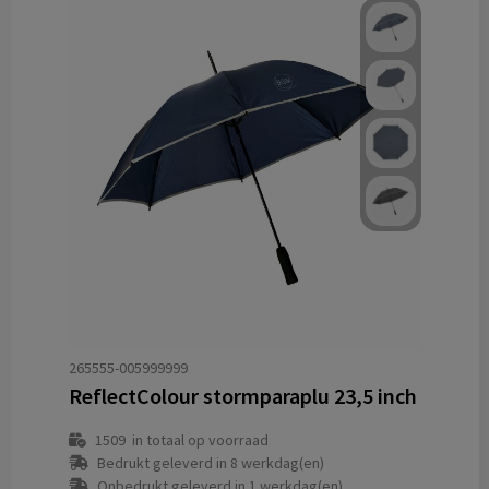
265555-005999999
ReflectColour stormparaplu 23,5 inch
1509
in totaal op voorraad
Bedrukt geleverd in 8 werkdag(en)
Onbedrukt geleverd in 1 werkdag(en)