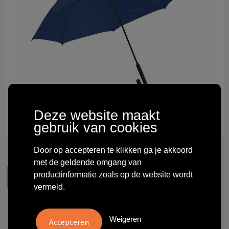
Technologie & gadgets
Themageschenken
Overig
Deze website maakt
gebruik van cookies
Door op accepteren te klikken ga je akkoord
met de geldende omgang van
productinformatie zoals op de website wordt
vermeld.
Colorado Classic paraplu 23
Weigeren