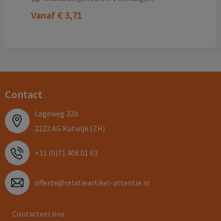
Vanaf
€ 3,71
Contact
Lageweg 32b
2222 AG Katwijk (ZH)
+31 (0)71 408 01 63
offerte@relatieartikel-attentie.nl
Contacteer ons