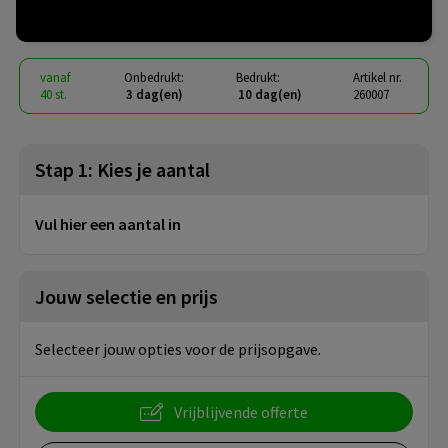
€ 16,10
vanaf
excl. btw -
bekijk staffel
vanaf
Onbedrukt:
Bedrukt:
Artikel nr.
40 st.
3 dag(en)
10 dag(en)
260007
Stap 1: Kies je aantal
Vul hier een aantal in
Jouw selectie en prijs
Selecteer jouw opties voor de prijsopgave.
Vrijblijvende offerte