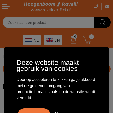
Casual kleding
Tassen bedrukken
Zorg
Drinkwaren
0
0
NL
EN
Werkkleding
Outdoor artikelen bedrukken
Transport
Giveaways
Sportkleding
Giveaways bedrukken
Horeca
Outdoor
Home
Themageschenken
Kerst
Kerstverpakkingen
Deze website maakt
gebruik van cookies
Overig
ICT
Home & living
Toon filteropties
Door op accepteren te klikken ga je akkoord
Kunst & cultuur
Tassen
Kerstverpakkingen
met de geldende omgang van
productinformatie zoals op de website wordt
Kinderopvang
Office
vermeld.
Landbouw
Schrijfwaren