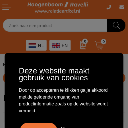
Casual kleding
Tassen bedrukken
Zorg
Drinkwaren
0
0
NL
EN
Werkkleding
Outdoor artikelen bedrukken
Transport
Giveaways
Sportkleding
Giveaways bedrukken
Horeca
Outdoor
Home
...
Voetbal
Spanje
Rugzakjes
Deze website maakt
gebruik van cookies
Overig
ICT
Home & living
Toon filteropties
Door op accepteren te klikken ga je akkoord
Kunst & cultuur
Tassen
Rugzakjes
met de geldende omgang van
productinformatie zoals op de website wordt
Kinderopvang
Office
vermeld.
Landbouw
Schrijfwaren