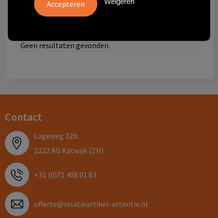
Weigeren
Technologie & gadgets
Themageschenken
Geen resultaten gevonden.
Overig
Contact
Lageweg 32b
2222 AG Katwijk (ZH)
+31 (0)71 408 01 63
offerte@relatieartikel-attentie.nl