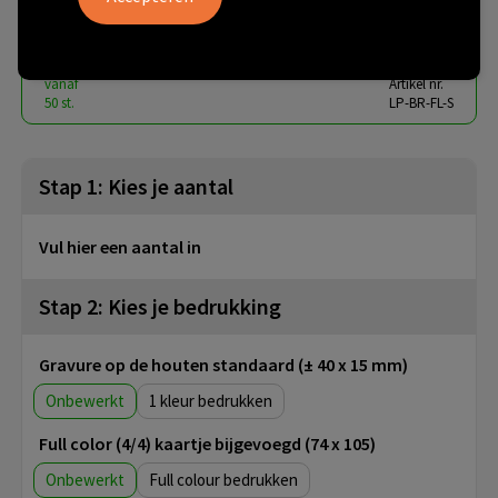
€ 6,16
vanaf
excl. btw -
bekijk staffel
vanaf
Artikel nr.
50 st.
LP-BR-FL-S
Stap 1: Kies je aantal
Vul hier een aantal in
Stap 2: Kies je bedrukking
Gravure op de houten standaard (± 40 x 15 mm)
Onbewerkt
1
Full color (4/4) kaartje bijgevoegd (74 x 105)
Onbewerkt
Full colour