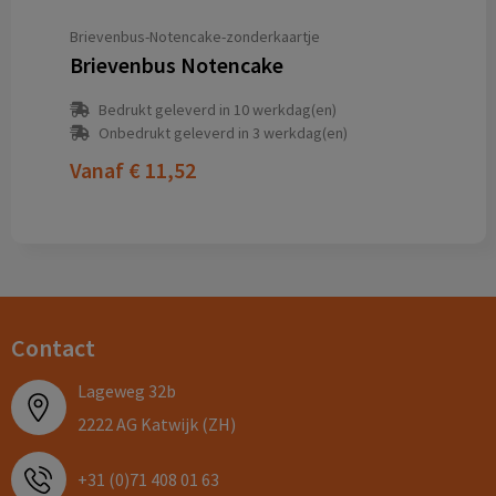
Brievenbus-Notencake-zonderkaartje
Brievenbus Notencake
Bedrukt geleverd in 10 werkdag(en)
Onbedrukt geleverd in 3 werkdag(en)
Vanaf
€ 11,52
Contact
Lageweg 32b
2222 AG Katwijk (ZH)
+31 (0)71 408 01 63