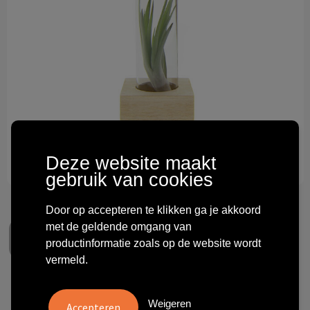
Technologie & gadgets
Themageschenken
Overig
Deze website maakt
gebruik van cookies
Door op accepteren te klikken ga je akkoord
met de geldende omgang van
productinformatie zoals op de website wordt
vermeld.
Airplant - Single tube & wood
Weigeren