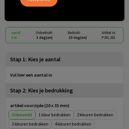
USB oplader 65W
€ 32,17
vanaf
excl. btw -
bekijk staffel
vanaf
Onbedrukt:
Bedrukt:
Artikel nr.
5 st.
3 dag(en)
10 dag(en)
P301.281
Stap 1: Kies je aantal
Vul hier een aantal in
Stap 2: Kies je bedrukking
artikel voorzijde (20 x 35 mm)
Onbewerkt
1
2
3
4