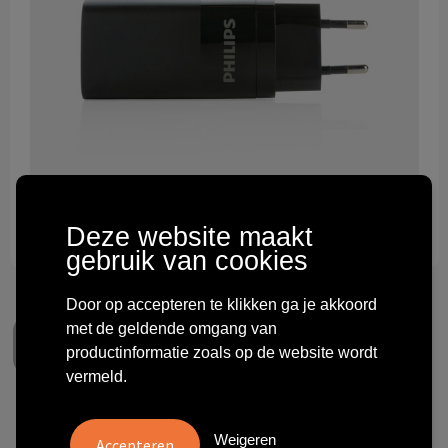
Technologie & gadgets
Themageschenken
Overig
Deze website maakt
gebruik van cookies
Door op accepteren te klikken ga je akkoord
met de geldende omgang van
productinformatie zoals op de website wordt
vermeld.
Philips Ultra snelle 3-poorts
Weigeren