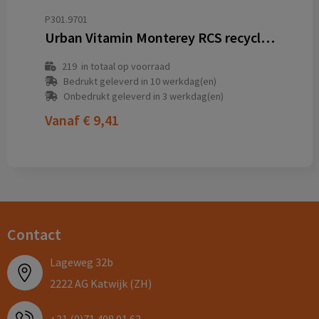
P301.9701
Urban Vitamin Monterey RCS recycled plastic 20W GAN oplader
219
in totaal op voorraad
Bedrukt geleverd in 10 werkdag(en)
Onbedrukt geleverd in 3 werkdag(en)
Vanaf
€ 9,41
Contact
Lageweg 32b
2222 AG Katwijk (ZH)