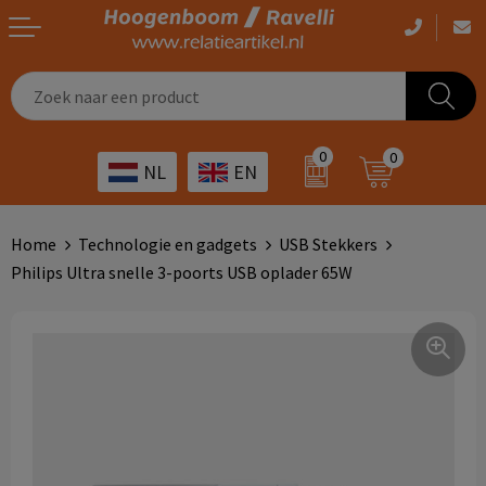
Casual kleding
Tassen bedrukken
Zorg
Drinkwaren
0
0
NL
EN
Werkkleding
Outdoor artikelen bedrukken
Transport
Giveaways
Sportkleding
Giveaways bedrukken
Horeca
Outdoor
Home
Technologie en gadgets
USB Stekkers
Philips Ultra snelle 3-poorts USB oplader 65W
Overig
ICT
Home & living
Kunst & cultuur
Tassen
Kinderopvang
Office
Landbouw
Schrijfwaren