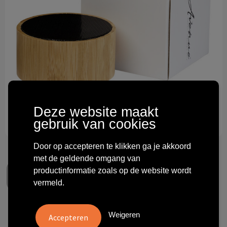
Technologie & gadgets
Themageschenken
Overig
Deze website maakt
gebruik van cookies
Door op accepteren te klikken ga je akkoord
met de geldende omgang van
productinformatie zoals op de website wordt
vermeld.
Cosmos bamboe Bluetooth®
Weigeren