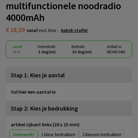
multifunctionele noodradio
4000mAh
€ 18,50
vanaf
excl. btw -
bekijk staffel
vanaf
Onbedrukt:
Bedrukt:
Artikel nr.
10 st.
3 dag(en)
10 dag(en)
ND430.0401
Stap 1: Kies je aantal
Vul hier een aantal in
Stap 2: Kies je bedrukking
artikel zijkant links (20 x 25 mm)
Onbewerkt
1
2