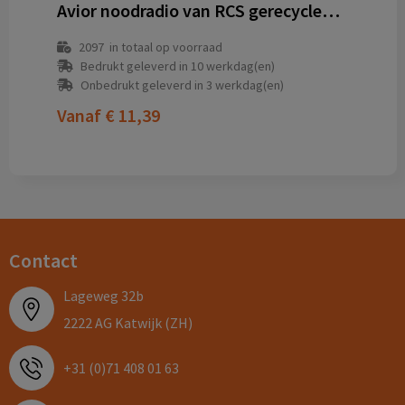
Avior noodradio van RCS gerecycled plastic
2097
in totaal op voorraad
Bedrukt geleverd in 10 werkdag(en)
Onbedrukt geleverd in 3 werkdag(en)
Vanaf
€ 11,39
Contact
Lageweg 32b
2222 AG Katwijk (ZH)
+31 (0)71 408 01 63