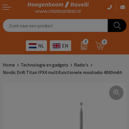
Casual kleding
Tassen bedrukken
Zorg
Drinkwaren
0
0
NL
EN
Werkkleding
Outdoor artikelen bedrukken
Transport
Giveaways
Sportkleding
Giveaways bedrukken
Horeca
Outdoor
Home
Technologie en gadgets
Radio's
Nordic Drift Titan IPX4 multifunctionele noodradio 4000mAh
Overig
ICT
Home & living
Kunst & cultuur
Tassen
Kinderopvang
Office
Landbouw
Schrijfwaren