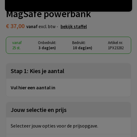
SCX.design P33 5000 mAh
MagSafe powerbank
€ 37,00
vanaf
excl. btw -
bekijk staffel
vanaf
Onbedrukt:
Bedrukt:
Artikel nr.
25 st.
3 dag(en)
10 dag(en)
1PX23282
Stap 1: Kies je aantal
Vul hier een aantal in
Jouw selectie en prijs
Selecteer jouw opties voor de prijsopgave.