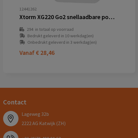
12441262
Xtorm XG220 Go2 snellaadbare powerbank van 15 W 20.000 mAh
294
in totaal op voorraad
Bedrukt geleverd in 10 werkdag(en)
Onbedrukt geleverd in 3 werkdag(en)
Vanaf
€ 28,46
Contact
Lageweg 32b
2222 AG Katwijk (ZH)