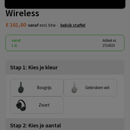
Sony Headphone ULT Wear
Wireless
€ 161,60
vanaf
excl. btw -
bekijk staffel
vanaf
Artikel nr.
1 st.
2714323
Stap 1: Kies je kleur
Bosgrijs
Gebroken wit
Zwart
Stap 2: Kies je aantal