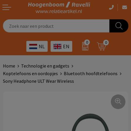
Casual kleding
Tassen bedrukken
Zorg
Drinkwaren
0
0
NL
EN
Werkkleding
Outdoor artikelen bedrukken
Transport
Giveaways
Sportkleding
Giveaways bedrukken
Horeca
Outdoor
Home
Technologie en gadgets
Koptelefoons en oordopjes
Bluetooth hoofdtelefoons
Overig
ICT
Home & living
Sony Headphone ULT Wear Wireless
Kunst & cultuur
Tassen
Kinderopvang
Office
Landbouw
Schrijfwaren