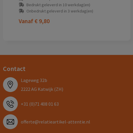
Bedrukt geleverd in 10 werkdag(en)
Onbedrukt geleverd in 3 werkdag(en)
Vanaf
€ 9,80
Contact
Lageweg 32b
2222 AG Katwijk (ZH)
+31 (0)71 408 01 63
offerte@relatieartikel-attentie.nl