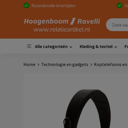
Razendsnelle levertijden
G
Alle categorieën
Kleding & textiel
F
Home
Technologie en gadgets
Koptelefoons en