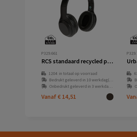
P329.661
P329.
RCS standaard recycled plastic hoofdtelefoon
1204
in totaal op voorraad
6
Bedrukt geleverd in 10 werkdag(en)
B
Onbedrukt geleverd in 3 werkdag(en)
O
Vanaf
€ 14,51
Van