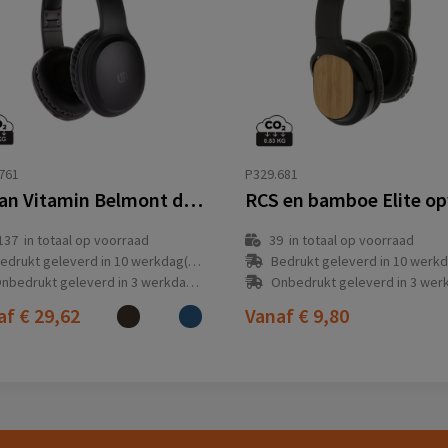
761
P329.681
Urban Vitamin Belmont draadloze hoofdtelefoon
137
in totaal op voorraad
39
in totaal op voorraad
edrukt geleverd in 10 werkdag(en)
Bedrukt geleverd in 10 werkdag
nbedrukt geleverd in 3 werkdag(en)
Onbedrukt geleverd in 3 werkdag
af
€ 29,62
Vanaf
€ 9,80