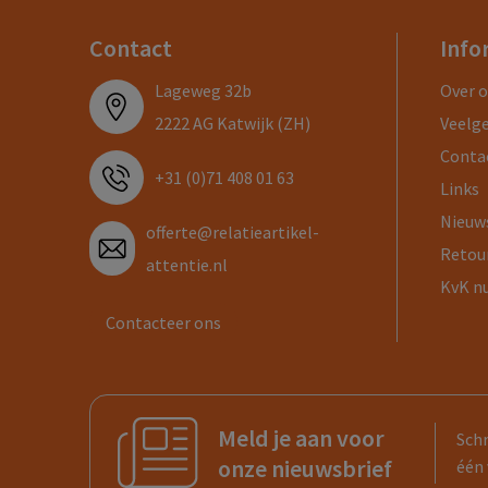
Contact
Info
Lageweg 32b
Over 
2222 AG Katwijk (ZH)
Veelg
Conta
+31 (0)71 408 01 63
Links
Nieuw
offerte@relatieartikel-
Retou
attentie.nl
KvK n
Contacteer ons
Meld je aan voor
Schr
onze nieuwsbrief
één 