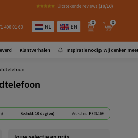
Uitstekende reviews
(10/10)
0
0
NL
EN
71 408 01 63
leverd
Klantverhalen
Inspiratie nodig? Wij denken mee!
ofdtelefoon
dtelefoon
n)
Bedrukt:
10 dag(en)
Artikel nr.
P329.169
Jouw selectie en prijs