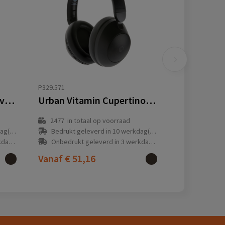
P329.571
RCS en bamboe Elite opvouwbare draadloze hoofdtelefoon
Urban Vitamin Cupertino RCS rplastic ANC hoofdtelefoon
2477
in totaal op voorraad
(en)
Bedrukt geleverd in 10 werkdag(en)
(en)
Onbedrukt geleverd in 3 werkdag(en)
Vanaf
€ 51,16