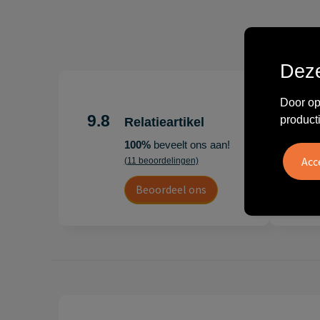
Deze
"Erg te
Door op
Hoogenb
9.8
product
Relatieartikel
Artikel
100%
beveelt ons aan!
persoonl
(11 beoordelingen)
Leon
Beoordeel ons
20 juli 