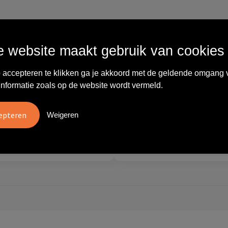
Wat anderen zeggen
 website maakt gebruik van cookies
vreden over
"Ze denken in oplossingen.
 accepteren te klikken ga je akkoord met de geldende omgang 
10
oom/Ravelli Relatie
De bestelde artikelen waren
informatie zoals op de website wordt vermeld.
en. Het contact was
van goede kwaliteit en op
ijk en prettig, we w..."
korte termijn toch o..."
Weigeren
tien
Carola
2026
28 mei 2026