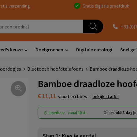
ratis verzending
Gratis digitale proefdruk
+31 (0)
red's keuze
Doelgroepen
Digitale catalogi
Snel ge
 oordopjes
Bluetooth hoofdtelefoons
Bamboe draadloze ho
Bamboe draadloze hoof
€ 11,11
vanaf
excl. btw -
bekijk staffel
Leverbaar
-
vanaf
10 st.
Onbedrukt:
3 dag(e
Stap 1: Kies je aantal