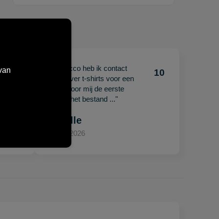
"Met Jacco heb ik contact
van
10
10
gehad over t-shirts voor een
beurs. Voor mij de eerste
keer en het bestand ..."
Mariëlle
15 april 2026