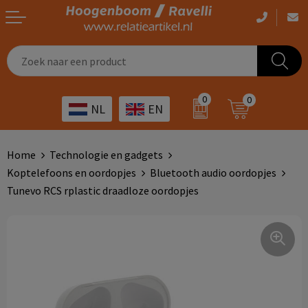
Casual kleding
Tassen bedrukken
Zorg
Drinkwaren
0
0
NL
EN
Werkkleding
Outdoor artikelen bedrukken
Transport
Giveaways
Sportkleding
Giveaways bedrukken
Horeca
Outdoor
Home
Technologie en gadgets
Koptelefoons en oordopjes
Bluetooth audio oordopjes
Overig
ICT
Home & living
Tunevo RCS rplastic draadloze oordopjes
Kunst & cultuur
Tassen
Kinderopvang
Office
Landbouw
Schrijfwaren