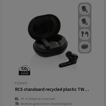
P329.671
RCS standaard recycled plastic TWS oordoppen
30
in totaal op voorraad
Bedrukt geleverd in 10 werkdag(en)