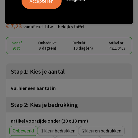
Tunevo RCS rplastic draadloze
oordopjes
€ 7,23
vanaf
excl. btw -
bekijk staffel
vanaf
Onbedrukt:
Bedrukt:
Artikel nr.
20 st.
3 dag(en)
10 dag(en)
P311.0403
Stap 1: Kies je aantal
Vul hier een aantal in
Stap 2: Kies je bedrukking
artikel voorzijde onder (20 x 13 mm)
Onbewerkt
1
2