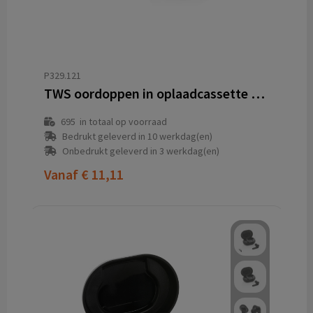
P329.121
TWS oordoppen in oplaadcassette en draadloze oplader
695
in totaal op voorraad
Bedrukt geleverd in 10 werkdag(en)
Onbedrukt geleverd in 3 werkdag(en)
Vanaf
€ 11,11