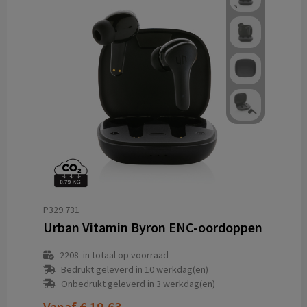
P329.731
Urban Vitamin Byron ENC-oordoppen
2208
in totaal op voorraad
Bedrukt geleverd in 10 werkdag(en)
Onbedrukt geleverd in 3 werkdag(en)
Vanaf
€ 19,63