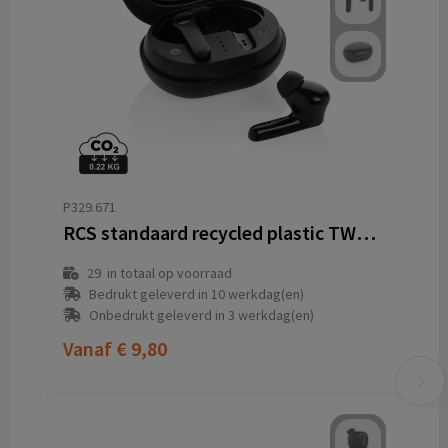
P329.671
RCS standaard recycled plastic TWS oordoppen
29
in totaal op voorraad
Bedrukt geleverd in 10 werkdag(en)
Onbedrukt geleverd in 3 werkdag(en)
Vanaf
€ 9,80