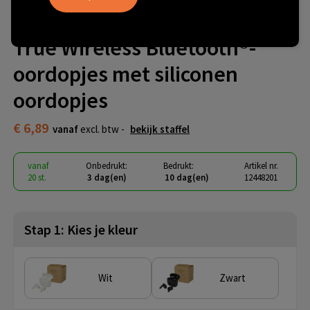
Alterf gerecycleerde plastic
True Wireless Bluetooth®-
oordopjes met siliconen
oordopjes
€ 6,89
vanaf
excl. btw -
bekijk staffel
vanaf
Onbedrukt:
Bedrukt:
Artikel nr.
20 st.
3 dag(en)
10 dag(en)
12448201
Stap 1: Kies je kleur
Wit
Zwart