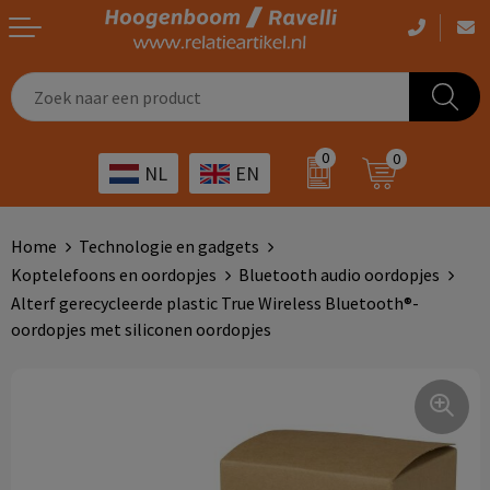
Casual kleding
Tassen bedrukken
Zorg
Drinkwaren
0
0
NL
EN
Werkkleding
Outdoor artikelen bedrukken
Transport
Giveaways
Sportkleding
Giveaways bedrukken
Horeca
Outdoor
Home
Technologie en gadgets
Koptelefoons en oordopjes
Bluetooth audio oordopjes
Overig
ICT
Home & living
Alterf gerecycleerde plastic True Wireless Bluetooth®-
oordopjes met siliconen oordopjes
Kunst & cultuur
Tassen
Kinderopvang
Office
Landbouw
Schrijfwaren