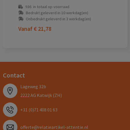
936
in totaal op voorraad
Bedrukt geleverd in 10 werkdag(en)
Onbedrukt geleverd in 3 werkdag(en)
Vanaf
€ 21,78
Contact
Lageweg 32b
2222 AG Katwijk (ZH)
+31 (0)71 408 01 63
offerte@relatieartikel-attentie.nl