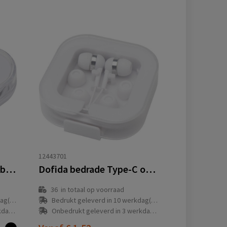
12443701
Rebel oordopjes met opbergdoos van gerecycled plastic
Dofida bedrade Type-C oordopjes met opbergdoos van gerecycled plastic
36
in totaal op voorraad
(en)
Bedrukt geleverd in 10 werkdag(en)
(en)
Onbedrukt geleverd in 3 werkdag(en)