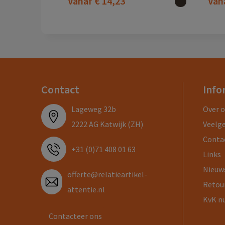
Vanaf
€ 14,23
Van
Contact
Info
Lageweg 32b
Over 
2222 AG Katwijk (ZH)
Veelg
Conta
+31 (0)71 408 01 63
Links
Nieuw
offerte@relatieartikel-
Retou
attentie.nl
KvK n
Contacteer ons