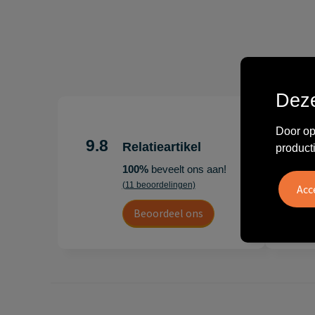
Deze
"Erg te
Door op
Hoogenb
9.8
Relatieartikel
product
Artikel
100%
beveelt ons aan!
persoonl
(11 beoordelingen)
Leon
Beoordeel ons
20 juli 