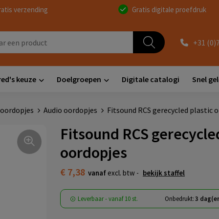
ratis verzending
Gratis digitale proefdruk
+31 (0)
red's keuze
Doelgroepen
Digitale catalogi
Snel ge
 oordopjes
Audio oordopjes
Fitsound RCS gerecycled plastic
Fitsound RCS gerecycled
oordopjes
€ 7,38
vanaf
excl. btw -
bekijk staffel
Leverbaar
-
vanaf
10 st.
Onbedrukt:
3 dag(e