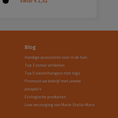
Vanaf
€ 1,52
Blog
Handige accessoires voor in de tuin
Top 3 zomer artikelen
Top 5 sleutelhangers met logo
Promoot uw bedrijf met unieke
paraplu's
Ecologische producten
Luxe verzorging van Marie-Stella-Maris