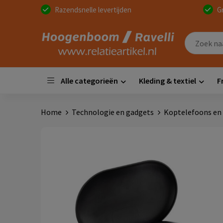
Razendsnelle levertijden
G
Alle categorieën
Kleding & textiel
F
Home
Technologie en gadgets
Koptelefoons en