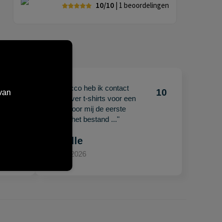
10/10
| 1
beoordelingen
"Met Jacco heb ik contact
10
10
van
gehad over t-shirts voor een
beurs. Voor mij de eerste
keer en het bestand ..."
Mariëlle
15 april 2026