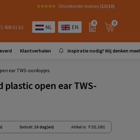
Uitstekende reviews
(10/10)
0
0
NL
EN
71 408 01 63
leverd
Klantverhalen
Inspiratie nodig? Wij denken mee!
 open ear TWS-oordopjes
 plastic open ear TWS-
n)
Bedrukt:
10 dag(en)
Artikel nr.
P331.1001