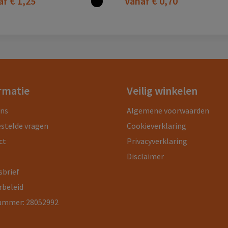
af
€ 1,25
Vanaf
€ 0,70
rmatie
Veilig winkelen
ons
Algemene voorwaarden
estelde vragen
Cookieverklaring
ct
Privacyverklaring
Disclaimer
sbrief
rbeleid
ummer: 28052992