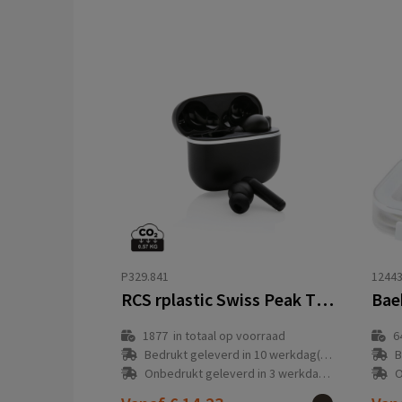
P329.841
1244
RCS rplastic Swiss Peak TWS oordoppen 2.0
1877
in totaal op voorraad
6
Bedrukt geleverd in 10 werkdag(en)
B
Onbedrukt geleverd in 3 werkdag(en)
O