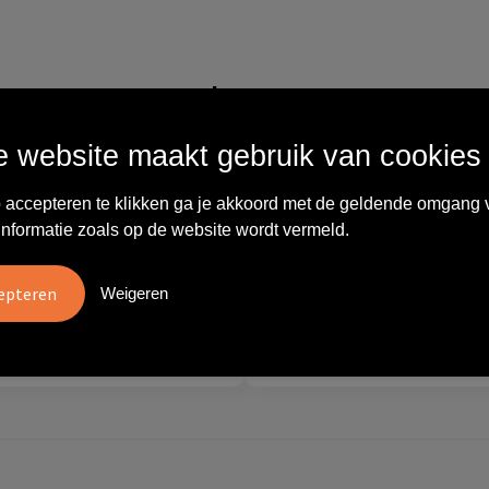
Wat anderen zeggen
 website maakt gebruik van cookies
vreden over
"Ze denken in oplossingen.
10
 accepteren te klikken ga je akkoord met de geldende omgang 
oom/Ravelli Relatie
De bestelde artikelen waren
informatie zoals op de website wordt vermeld.
en. Het contact was
van goede kwaliteit en op
ijk en prettig, we w..."
korte termijn toch o..."
Weigeren
tien
Carola
2026
28 mei 2026