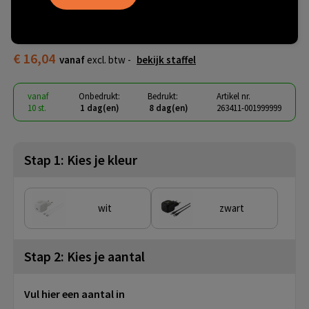
Belkin 45W USB PD Wall
Charger met PPS en Cable
€ 16,04
vanaf
excl. btw -
bekijk staffel
vanaf
Onbedrukt:
Bedrukt:
Artikel nr.
10 st.
1 dag(en)
8 dag(en)
263411-001999999
Stap 1: Kies je kleur
wit
zwart
Stap 2: Kies je aantal
Vul hier een aantal in