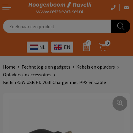
Casual kleding
Tassen bedrukken
Zorg
Drinkwaren
0
0
NL
EN
Werkkleding
Outdoor artikelen bedrukken
Transport
Giveaways
Sportkleding
Giveaways bedrukken
Horeca
Outdoor
Home
Technologie en gadgets
Kabels en opladers
Opladers en accessoires
Overig
ICT
Home & living
Belkin 45W USB PD Wall Charger met PPS en Cable
Kunst & cultuur
Tassen
Kinderopvang
Office
Landbouw
Schrijfwaren