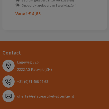
Bedrukt geleverd in 10 werkdag(en)
Onbedrukt geleverd in 3 werkdag(en)
Vanaf
€ 4,65
Contact
Lageweg 32b
2222 AG Katwijk (ZH)
+31 (0)71 408 01 63
offerte@relatieartikel-attentie.nl