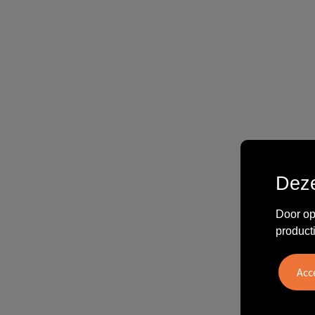
Deze
Door op
product