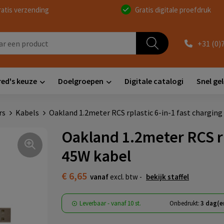
ratis verzending
Gratis digitale proefdruk
+31 (0)
red's keuze
Doelgroepen
Digitale catalogi
Snel ge
rs
Kabels
Oakland 1.2meter RCS rplastic 6-in-1 fast charging
Oakland 1.2meter RCS rp
45W kabel
€ 6,65
vanaf
excl. btw -
bekijk staffel
Leverbaar
-
vanaf
10 st.
Onbedrukt:
3 dag(e