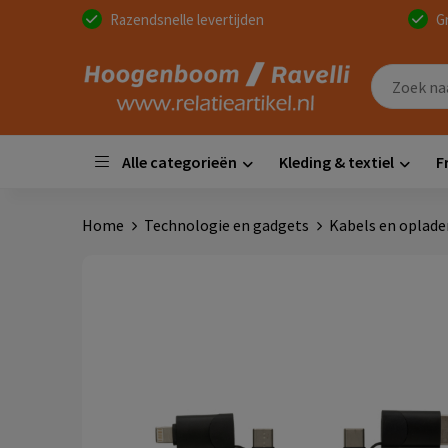
Razendsnelle levertijden
G
Alle categorieën
Kleding & textiel
F
Home
Technologie en gadgets
Kabels en oplade