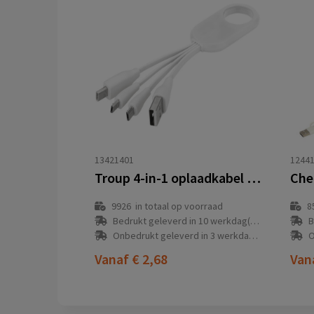
13421401
1244
Troup 4-in-1 oplaadkabel met clip van type C
9926
in totaal op voorraad
8
Bedrukt geleverd in 10 werkdag(en)
B
Onbedrukt geleverd in 3 werkdag(en)
O
Vanaf
€ 2,68
Van