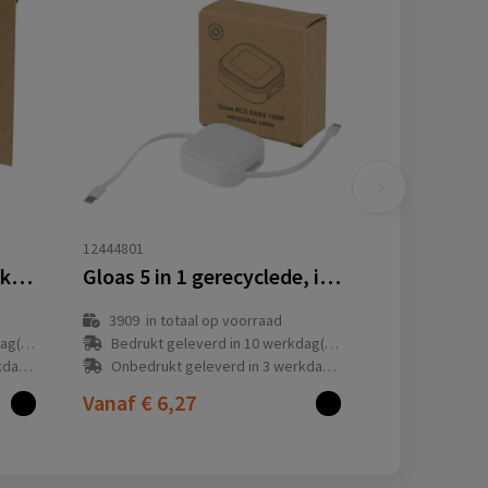
12444801
Citala 5-in-1 90 cm intrekbare datasynchronisatie- en 40 W snellaadkabel van gerecycled plastic
Gloas 5 in 1 gerecyclede, intrekbare datasynchronisatiekabel en snellaadkabel 100 W met smartphonetoolkit
3909
in totaal op voorraad
(en)
Bedrukt geleverd in 10 werkdag(en)
(en)
Onbedrukt geleverd in 3 werkdag(en)
Vanaf
€ 6,27