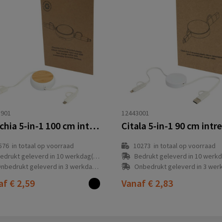
1901
12443001
Chechia 5-in-1 100 cm intrekbare datasynchronisatie- en 45 W snellaadkabel van gerecycled plastic met bamboe details
576
in totaal op voorraad
10273
in totaal op voorraad
edrukt geleverd in 10 werkdag(en)
Bedrukt geleverd in 10 werkdag
nbedrukt geleverd in 3 werkdag(en)
Onbedrukt geleverd in 3 werkdag
af
€ 2,59
Vanaf
€ 2,83