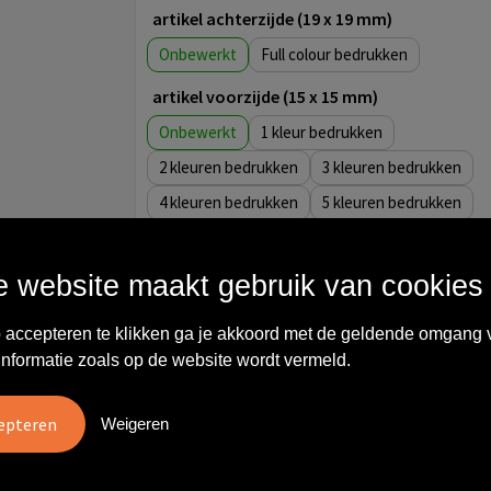
artikel achterzijde (19 x 19 mm)
Onbewerkt
Full colour
artikel voorzijde (15 x 15 mm)
Onbewerkt
1
2
3
4
5
Graveren
artikel achterzijde (15 x 15 mm)
 website maakt gebruik van cookies
Onbewerkt
1
 accepteren te klikken ga je akkoord met de geldende omgang 
2
3
informatie zoals op de website wordt vermeld.
4
5
Graveren
Weigeren