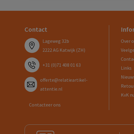
Contact
Info
Lageweg 32b
Over 
2222 AG Katwijk (ZH)
Veelg
Conta
+31 (0)71 408 01 63
Links
Nieuw
offerte@relatieartikel-
Retou
attentie.nl
KvK n
Contacteer ons