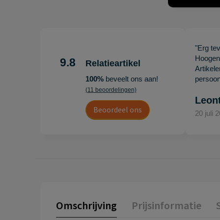
"Erg te
Hoogenb
9.8
Relatieartikel
Artikel
100%
beveelt ons aan!
persoonl
(11 beoordelingen)
Leon
Beoordeel ons
20 juli 
Omschrijving
Prijsinformatie