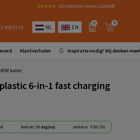
Uitstekende reviews
(10/10)
0
0
NL
EN
71 408 01 63
leverd
Klantverhalen
Inspiratie nodig? Wij denken mee!
 45W kabel
lastic 6-in-1 fast charging
n)
Bedrukt:
10 dag(en)
Artikel nr.
P302.701