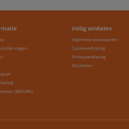
rmatie
Veilig winkelen
ons
Algemene voorwaarden
estelde vragen
Cookieverklaring
ct
Privacyverklaring
Disclaimer
sbrief
rbeleid
ummer: 28052992