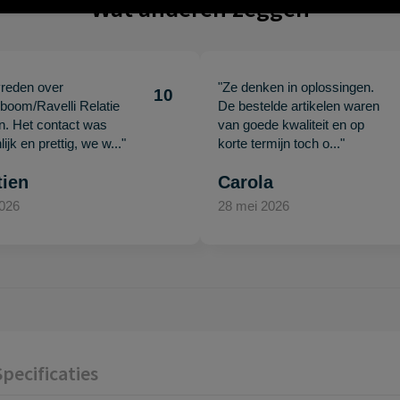
Wat anderen zeggen
vreden over
"Ze denken in oplossingen.
10
oom/Ravelli Relatie
De bestelde artikelen waren
en. Het contact was
van goede kwaliteit en op
ijk en prettig, we w..."
korte termijn toch o..."
tien
Carola
2026
28 mei 2026
Specificaties