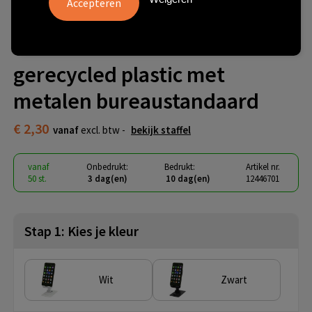
Alhena opvouwbare
telefoonhouder van
gerecycled plastic met
metalen bureaustandaard
€ 2,30
vanaf
excl. btw -
bekijk staffel
vanaf
Onbedrukt:
Bedrukt:
Artikel nr.
50 st.
3 dag(en)
10 dag(en)
12446701
Stap 1: Kies je kleur
Wit
Zwart