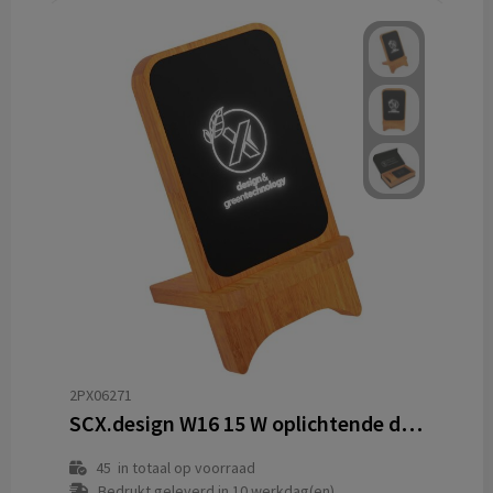
2PX06271
SCX.design W16 15 W oplichtende draadloze houten standaard
45
in totaal op voorraad
Bedrukt geleverd in 10 werkdag(en)