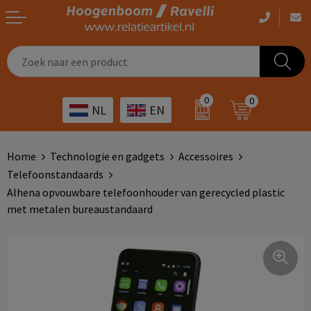
Casual kleding
Tassen bedrukken
Zorg
Drinkwaren
0
0
NL
EN
Werkkleding
Outdoor artikelen bedrukken
Transport
Giveaways
Sportkleding
Giveaways bedrukken
Horeca
Outdoor
Home
Technologie en gadgets
Accessoires
Telefoonstandaards
Overig
ICT
Home & living
Alhena opvouwbare telefoonhouder van gerecycled plastic
met metalen bureaustandaard
Kunst & cultuur
Tassen
Kinderopvang
Office
Landbouw
Schrijfwaren