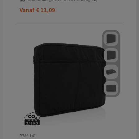
Vanaf
€ 11,09
P788.141