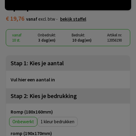
laptophoes
€ 19,76
vanaf
excl. btw -
bekijk staffel
vanaf
Onbedrukt:
Bedrukt:
Artikel nr.
10 st.
3 dag(en)
10 dag(en)
12056190
Stap 1: Kies je aantal
Vul hier een aantal in
Stap 2: Kies je bedrukking
Romp (180x160mm)
Onbewerkt
1
romp (190x170mm)