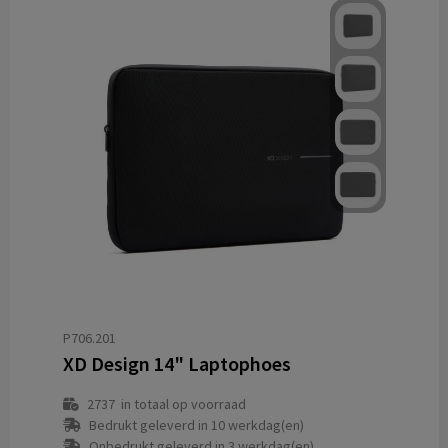
P706.201
XD Design 14" Laptophoes
2737
in totaal op voorraad
Bedrukt geleverd in 10 werkdag(en)
Onbedrukt geleverd in 3 werkdag(en)