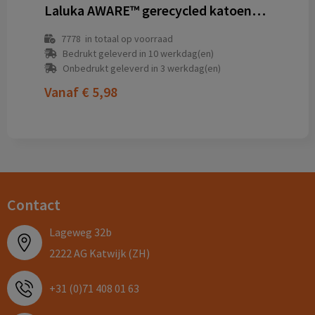
Laluka AWARE™ gerecycled katoenen 15,6 inch laptophoes
7778
in totaal op voorraad
Bedrukt geleverd in 10 werkdag(en)
Onbedrukt geleverd in 3 werkdag(en)
Vanaf
€ 5,98
Contact
Lageweg 32b
2222 AG Katwijk (ZH)
+31 (0)71 408 01 63