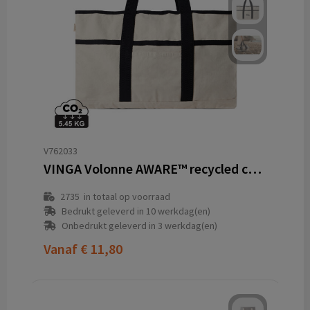
V762033
VINGA Volonne AWARE™ recycled canvas strandtas
2735
in totaal op voorraad
Bedrukt geleverd in 10 werkdag(en)
Onbedrukt geleverd in 3 werkdag(en)
Vanaf
€ 11,80