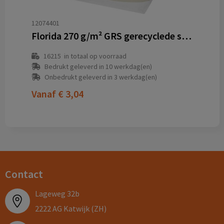
12074401
Florida 270 g/m² GRS gerecyclede strandtas 18L
16215
in totaal op voorraad
Bedrukt geleverd in 10 werkdag(en)
Onbedrukt geleverd in 3 werkdag(en)
Vanaf
€ 3,04
Contact
Lageweg 32b
2222 AG Katwijk (ZH)