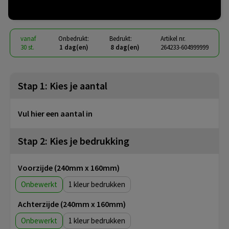
€ 2,93
vanaf
excl. btw -
bekijk staffel
vanaf
Onbedrukt:
Bedrukt:
Artikel nr.
30 st.
1 dag(en)
8 dag(en)
264233-604999999
Stap 1: Kies je aantal
Vul hier een aantal in
Stap 2: Kies je bedrukking
Voorzijde (240mm x 160mm)
Onbewerkt
1
Achterzijde (240mm x 160mm)
Onbewerkt
1