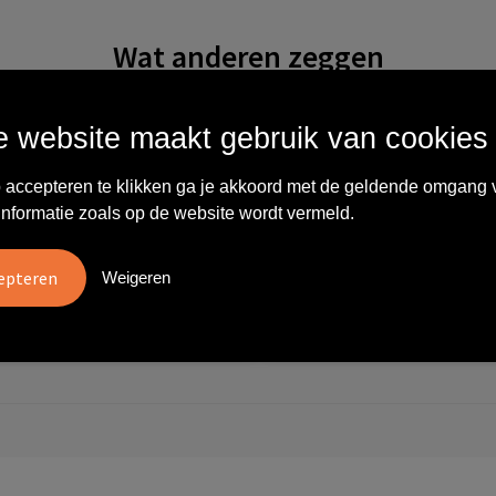
Wat anderen zeggen
 website maakt gebruik van cookies
vreden over
"Ze denken in oplossingen.
10
oom/Ravelli Relatie
De bestelde artikelen waren
 accepteren te klikken ga je akkoord met de geldende omgang 
en. Het contact was
van goede kwaliteit en op
informatie zoals op de website wordt vermeld.
ijk en prettig, we w..."
korte termijn toch o..."
tien
Carola
Weigeren
2026
28 mei 2026