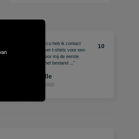
"Met Jacco heb ik contact
10
10
gehad over t-shirts voor een
van
beurs. Voor mij de eerste
keer en het bestand ..."
Mariëlle
15 april 2026