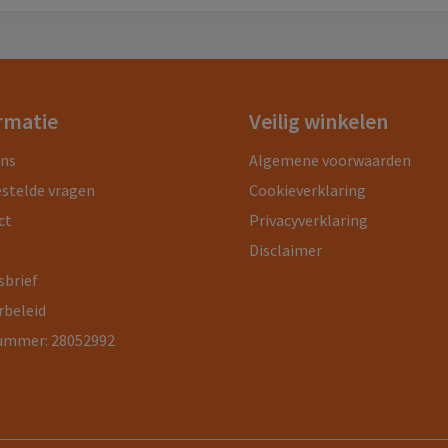
rmatie
Veilig winkelen
ons
Algemene voorwaarden
estelde vragen
Cookieverklaring
ct
Privacyverklaring
Disclaimer
sbrief
rbeleid
ummer: 28052992