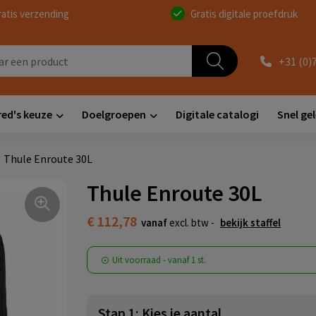
ratis verzending
Gratis digitale proefdruk
+31 (0)
red's keuze
Doelgroepen
Digitale catalogi
Snel ge
Thule Enroute 30L
Thule Enroute 30L
€ 112,78
vanaf
excl. btw -
bekijk staffel
Uit voorraad -
vanaf
1 st.
Stap 1: Kies je aantal