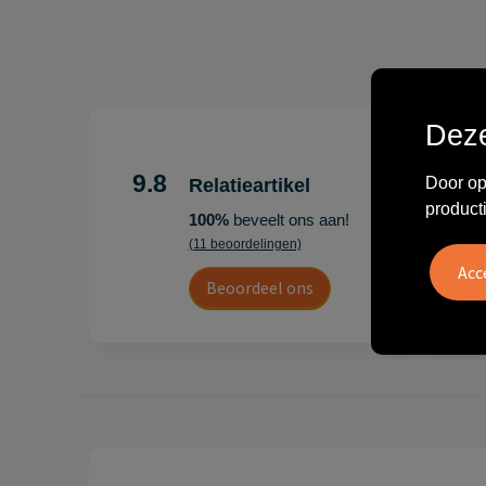
Deze
"Erg te
Hoogenb
9.8
Door op
Relatieartikel
Artikel
product
100%
beveelt ons aan!
persoonl
(11 beoordelingen)
Leon
Beoordeel ons
20 juli 