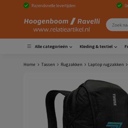
Razendsnelle levertijden
G
Alle categorieën
Kleding & textiel
F
Home
Tassen
Rugzakken
Laptop rugzakken