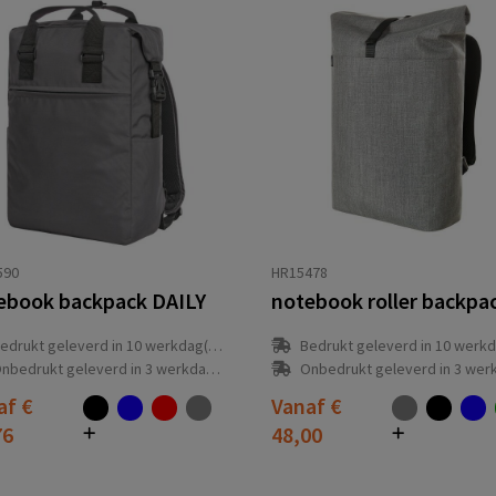
590
HR15478
ebook backpack DAILY
edrukt geleverd in 10 werkdag(en)
Bedrukt geleverd in 10 werkdag
nbedrukt geleverd in 3 werkdag(en)
Onbedrukt geleverd in 3 werkdag
af
€
Vanaf
€
76
48,00