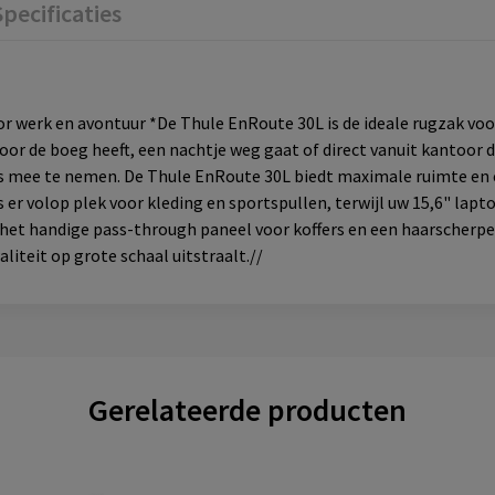
Specificaties
r werk en avontuur *De Thule EnRoute 30L is de ideale rugzak voo
or de boeg heeft, een nachtje weg gaat of direct vanuit kantoor de
os mee te nemen. De Thule EnRoute 30L biedt maximale ruimte en e
 er volop plek voor kleding en sportspullen, terwijl uw 15,6" lapto
et handige pass-through paneel voor koffers en een haarscherpe f
teit op grote schaal uitstraalt./​ /​
Gerelateerde producten