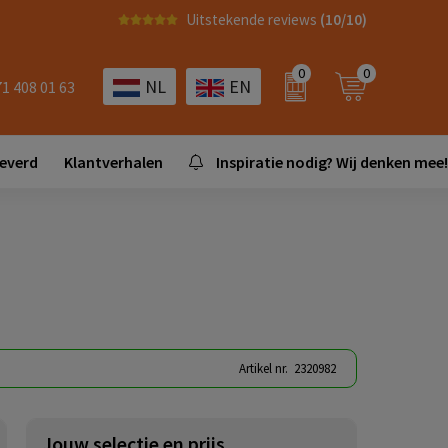
Uitstekende reviews
(10/10)
0
0
NL
EN
71 408 01 63
leverd
Klantverhalen
Inspiratie nodig? Wij denken mee!
Artikel nr.
2320982
Jouw selectie en prijs