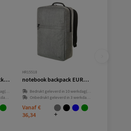
HR15518
notebook roller backpack EUROPE
notebook backpack EUROPE
(en)
Bedrukt geleverd in 10 werkdag(en)
(en)
Onbedrukt geleverd in 3 werkdag(en)
Vanaf
€
36,34