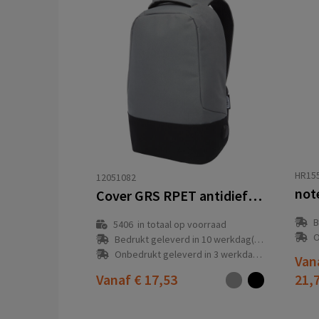
HR15
12051082
not
Cover GRS RPET antidiefstalrugzak 18L
B
5406
in totaal op voorraad
O
Bedrukt geleverd in 10 werkdag(en)
Onbedrukt geleverd in 3 werkdag(en)
Van
Vanaf
€ 17,53
21,