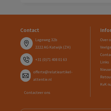
Contact
Info
Lageweg 32b
Over 
2222 AG Katwijk (ZH)
Veelg
Conta
+31 (0)71 408 01 63
Links
Nieuw
offerte@relatieartikel-
Retou
attentie.nl
KvK n
Contacteer ons