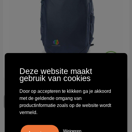
Technologie & gadgets
Themageschenken
Overig
Deze website maakt
gebruik van cookies
Door op accepteren te klikken ga je akkoord
met de geldende omgang van
productinformatie zoals op de website wordt
vermeld.
Peak Design Travel Backpack
Weigeren