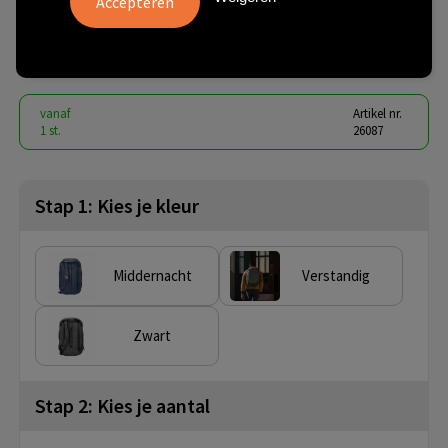
30L
€ 217,74
vanaf
excl. btw -
bekijk staffel
vanaf
Artikel nr.
1 st.
26087
Stap 1: Kies je kleur
Middernacht
Verstandig
Zwart
Stap 2: Kies je aantal