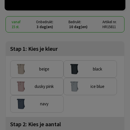
€ 19,24
vanaf
excl. btw -
bekijk staffel
vanaf
Onbedrukt:
Bedrukt:
Artikel nr.
15 st.
3 dag(en)
10 dag(en)
HR15811
Stap 1: Kies je kleur
beige
black
dusky pink
ice blue
navy
Stap 2: Kies je aantal