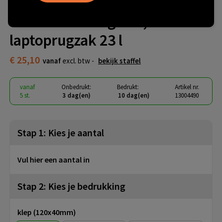
Aqua GRS gerecyclede
waterbestendige 15,6"
laptoprugzak 23 l
€ 25,10
vanaf
excl. btw -
bekijk staffel
vanaf
Onbedrukt:
Bedrukt:
Artikel nr.
5 st.
3 dag(en)
10 dag(en)
13004490
Stap 1: Kies je aantal
Vul hier een aantal in
Stap 2: Kies je bedrukking
klep (120x40mm)