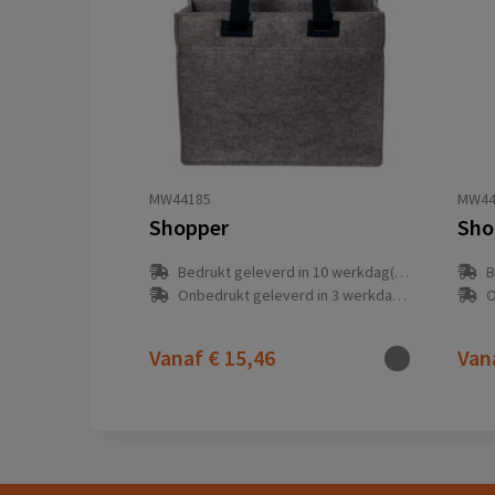
MW44185
MW44
Shopper
Sho
Bedrukt geleverd in 10 werkdag(en)
B
Onbedrukt geleverd in 3 werkdag(en)
O
Vanaf
€ 15,46
Van