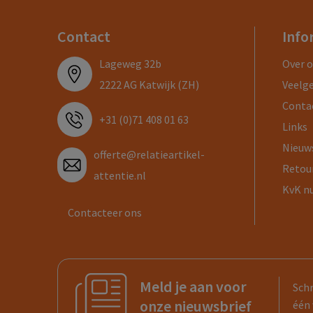
Contact
Info
Lageweg 32b
Over 
2222 AG Katwijk (ZH)
Veelg
Conta
+31 (0)71 408 01 63
Links
Nieuw
offerte@relatieartikel-
Retou
attentie.nl
KvK n
Contacteer ons
Meld je aan voor
Schr
onze nieuwsbrief
één 