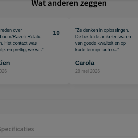
Wat anderen zeggen
vreden over
"Ze denken in oplossingen.
10
oom/Ravelli Relatie
De bestelde artikelen waren
en. Het contact was
van goede kwaliteit en op
ijk en prettig, we w..."
korte termijn toch o..."
tien
Carola
2026
28 mei 2026
Specificaties