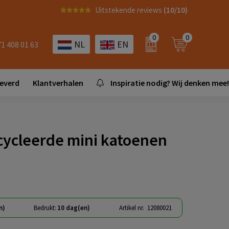
Uitstekende reviews
(10/10)
0
0
NL
EN
71 408 01 63
leverd
Klantverhalen
Inspiratie nodig? Wij denken mee!
cycleerde mini katoenen
n)
Bedrukt:
10 dag(en)
Artikel nr.
12080021