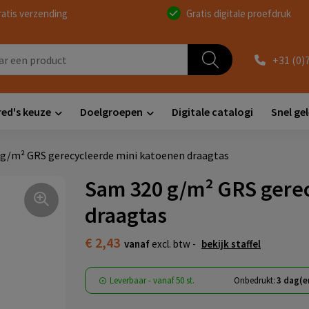
ratis verzending
Gratis digitale proefdruk
+31 (0)
red's keuze
Doelgroepen
Digitale catalogi
Snel ge
g/m² GRS gerecycleerde mini katoenen draagtas
Sam 320 g/m² GRS gere
draagtas
€ 2,43
vanaf
excl. btw -
bekijk staffel
Leverbaar
-
vanaf
50 st.
Onbedrukt:
3 dag(e