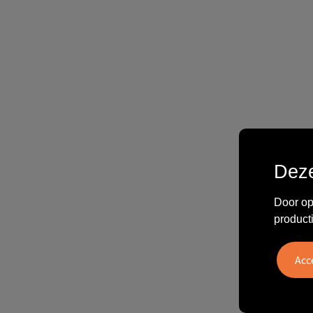
Deze
Door op
product