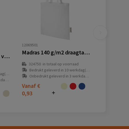
12069501
Madras 140 g/m2 draagtas van GRS gerecycled katoen 7 l
Katoenen draagtas ecru van 125 gr/m²
324750
in totaal op voorraad
Bedrukt geleverd in 10 werkdag(en)
(en)
Onbedrukt geleverd in 3 werkdag(en)
(en)
Vanaf
€
0,93