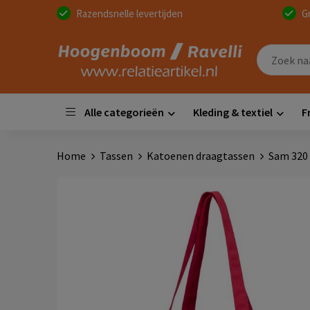
Razendsnelle levertijden
G
Alle categorieën
Kleding & textiel
F
Home
Tassen
Katoenen draagtassen
Sam 320 