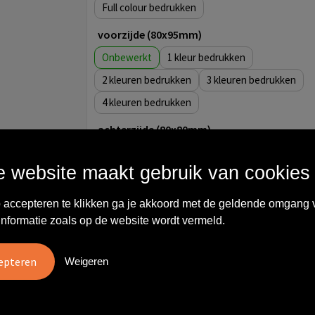
Full colour
voorzijde (80x95mm)
Onbewerkt
1
2
3
4
achterzijde (80x80mm)
Onbewerkt
1
 website maakt gebruik van cookies
Full colour
achterzijde (80x100mm)
 accepteren te klikken ga je akkoord met de geldende omgang 
informatie zoals op de website wordt vermeld.
Onbewerkt
1
2
3
Weigeren
4