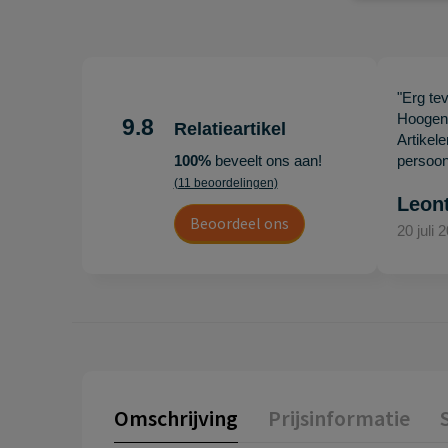
"Erg te
Hoogenb
9.8
Relatieartikel
Artikel
100%
beveelt ons aan!
persoonl
(11 beoordelingen)
Leon
Beoordeel ons
20 juli 
Omschrijving
Prijsinformatie