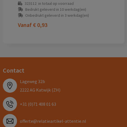
323112
in totaal op voorraad
Bedrukt geleverd in 10 werkdag(en)
Onbedrukt geleverd in 3 werkdag(en)
Vanaf
€ 0,93
Contact
Lageweg 32b
2222 AG Katwijk (ZH)
+31 (0)71 408 01 63
offerte@relatieartikel-attentie.nl