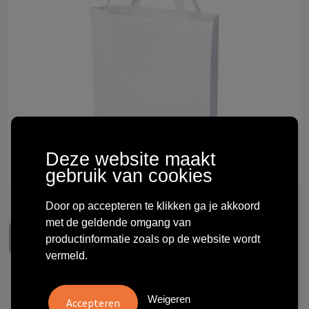
Technologie & gadgets
Themageschenken
Overig
Deze website maakt
gebruik van cookies
Door op accepteren te klikken ga je akkoord
met de geldende omgang van
productinformatie zoals op de website wordt
vermeld.
Odisha 180 g/m² OCS
Weigeren