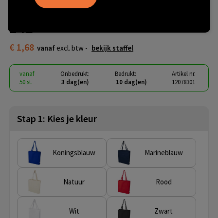
biologisch katoenen draagtas
14L
€ 1,68
vanaf
excl. btw -
bekijk staffel
vanaf
Onbedrukt:
Bedrukt:
Artikel nr.
50 st.
3 dag(en)
10 dag(en)
12078301
Stap 1: Kies je kleur
Koningsblauw
Marineblauw
Natuur
Rood
Wit
Zwart