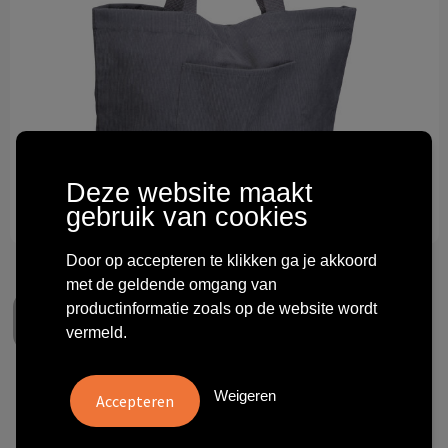
Technologie & gadgets
Themageschenken
Overig
Deze website maakt
gebruik van cookies
Door op accepteren te klikken ga je akkoord
met de geldende omgang van
productinformatie zoals op de website wordt
vermeld.
Polyester corduroy shopper
Weigeren
€ 6,49
vanaf
excl. btw -
bekijk staffel