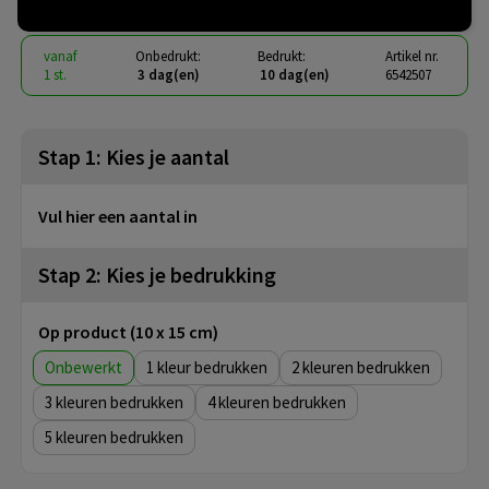
vanaf
Onbedrukt:
Bedrukt:
Artikel nr.
1 st.
3 dag(en)
10 dag(en)
6542507
Stap 1: Kies je aantal
Vul hier een aantal in
Stap 2: Kies je bedrukking
Op product (10 x 15 cm)
Onbewerkt
1
2
3
4
5