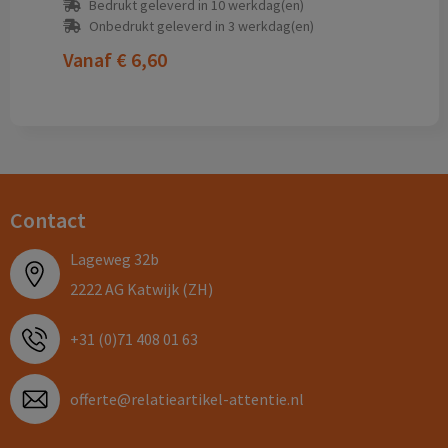
Bedrukt geleverd in 10 werkdag(en)
Onbedrukt geleverd in 3 werkdag(en)
Vanaf
€ 6,60
Contact
Lageweg 32b
2222 AG Katwijk (ZH)
+31 (0)71 408 01 63
offerte@relatieartikel-attentie.nl