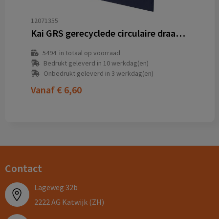
12071355
Kai GRS gerecyclede circulaire draagtas
5494
in totaal op voorraad
Bedrukt geleverd in 10 werkdag(en)
Onbedrukt geleverd in 3 werkdag(en)
Vanaf
€ 6,60
Contact
Lageweg 32b
2222 AG Katwijk (ZH)