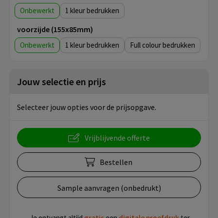
Onbewerkt
1
voorzijde (155x85mm)
Onbewerkt
1
Full colour
Jouw selectie en prijs
Selecteer jouw opties voor de prijsopgave.
Vrijblijvende offerte
Bestellen
Sample aanvragen (onbedrukt)
Je ontvangt altijd
gratis
een
digitale proefdruk
ter