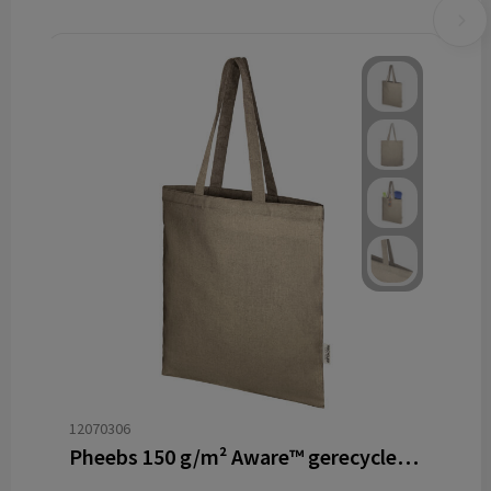
12070306
Pheebs 150 g/m² Aware™ gerecyclede draagtas