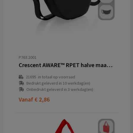
P763.2001
Crescent AWARE™ RPET halve maan sling bag
21695
in totaal op voorraad
Bedrukt geleverd in 10 werkdag(en)
Onbedrukt geleverd in 3 werkdag(en)
Vanaf
€ 2,86