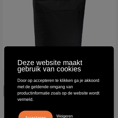
Technologie & gadgets
Themageschenken
Overig
Deze website maakt
gebruik van cookies
Door op accepteren te klikken ga je akkoord
met de geldende omgang van
productinformatie zoals op de website wordt
vermeld.
Case Logic Invigo
Weigeren