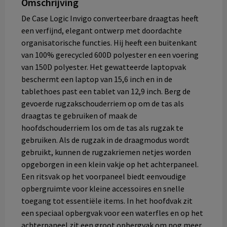
Omschrijving
De Case Logic Invigo converteerbare draagtas heeft
een verfijnd, elegant ontwerp met doordachte
organisatorische functies. Hij heeft een buitenkant
van 100% gerecycled 600D polyester en een voering
van 150D polyester. Het gewatteerde laptopvak
beschermt een laptop van 15,6 inch en in de
tablethoes past een tablet van 12,9 inch. Berg de
gevoerde rugzakschouderriem op om de tas als
draagtas te gebruiken of maak de
hoofdschouderriem los om de tas als rugzak te
gebruiken. Als de rugzak in de draagmodus wordt
gebruikt, kunnen de rugzakriemen netjes worden
opgeborgen in een klein vakje op het achterpaneel.
Een ritsvak op het voorpaneel biedt eenvoudige
opbergruimte voor kleine accessoires en snelle
toegang tot essentiële items. In het hoofdvak zit
een speciaal opbergvak voor een waterfles en op het
achterpaneel zit een groot opbergvak om nog meer