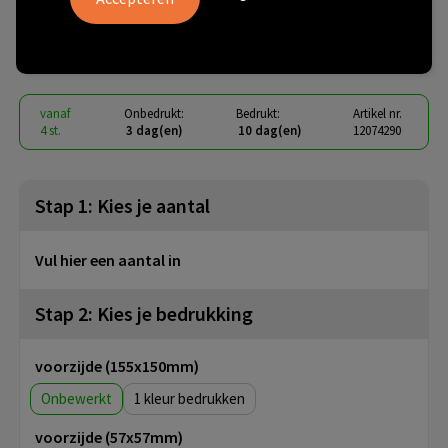
converteerbare draagtas
€ 43,69
vanaf
excl. btw -
bekijk staffel
vanaf
Onbedrukt:
Bedrukt:
Artikel nr.
4 st.
3 dag(en)
10 dag(en)
12074290
Stap 1: Kies je aantal
Vul hier een aantal in
Stap 2: Kies je bedrukking
voorzijde (155x150mm)
Onbewerkt
1
voorzijde (57x57mm)