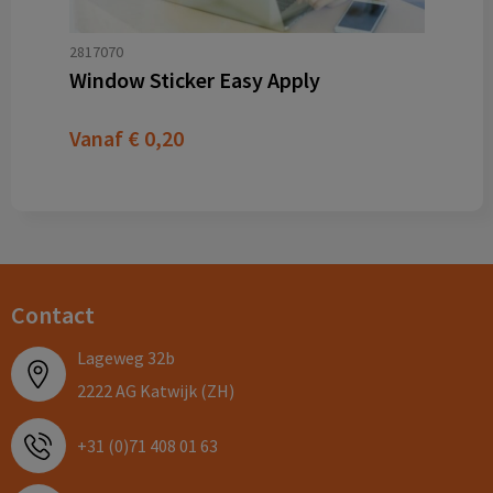
2817070
Window Sticker Easy Apply
Vanaf
€ 0,20
Contact
Lageweg 32b
2222 AG Katwijk (ZH)
+31 (0)71 408 01 63