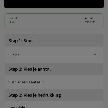
€ 0,41
vanaf
excl. btw -
bekijk staffel
vanaf
Artikel nr.
1 st.
2816590
Stap 1: Soort
Stap 2: Kies je aantal
Vul hier een aantal in
Stap 3: Kies je bedrukking
Voorzijde