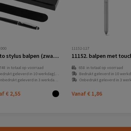
3000
11152-127
Lento stylus balpen (zwarte inkt)
748
in totaal op voorraad
658
in totaal op voorraad
edrukt geleverd in 10 werkdag(en)
Bedrukt geleverd in 10 werkdag
nbedrukt geleverd in 3 werkdag(en)
Onbedrukt geleverd in 3 werkdag
af
€ 2,55
Vanaf
€ 1,86