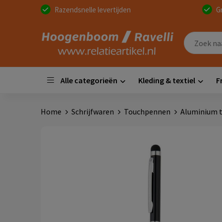
Razendsnelle levertijden
G
Alle categorieën
Kleding & textiel
F
Home
Schrijfwaren
Touchpennen
Aluminium t