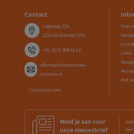
Contact
Info
Lageweg 32b
Over 
2222 AG Katwijk (ZH)
Veelg
Conta
+31 (0)71 408 01 63
Links
Nieuw
offerte@relatieartikel-
Retou
attentie.nl
KvK n
Contacteer ons
Meld je aan voor
Schr
onze nieuwsbrief
één 