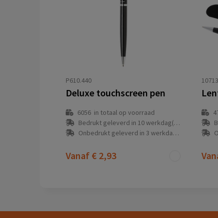
P610.440
1071
Deluxe touchscreen pen
6056
in totaal op voorraad
4
Bedrukt geleverd in 10 werkdag(en)
B
Onbedrukt geleverd in 3 werkdag(en)
O
Vanaf
€ 2,93
Van