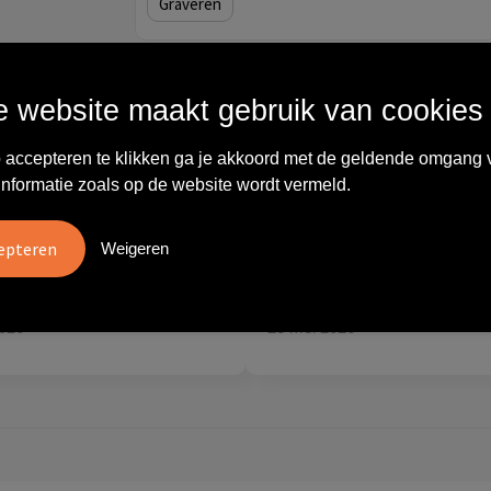
Graveren
Wat anderen zeggen
 website maakt gebruik van cookies
 accepteren te klikken ga je akkoord met de geldende omgang 
vreden over
"Ze denken in oplossingen.
informatie zoals op de website wordt vermeld.
10
oom/Ravelli Relatie
De bestelde artikelen waren
en. Het contact was
van goede kwaliteit en op
Weigeren
ijk en prettig, we w..."
korte termijn toch o..."
tien
Carola
2026
28 mei 2026