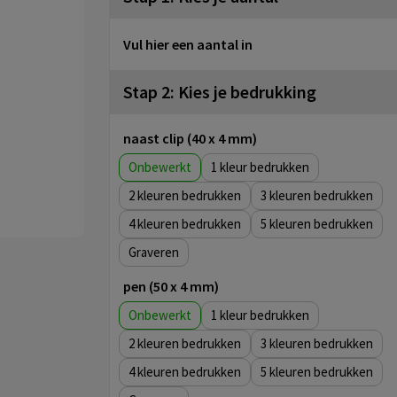
Vul hier een aantal in
Stap 2: Kies je bedrukking
naast clip (40 x 4 mm)
Onbewerkt
1
2
3
4
5
Graveren
pen (50 x 4 mm)
Onbewerkt
1
2
3
4
5