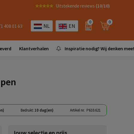
Uitstekende reviews
(10/10)
0
0
NL
EN
71 408 01 63
leverd
Klantverhalen
Inspiratie nodig? Wij denken mee!
 pen
en)
Bedrukt:
10 dag(en)
Artikel nr.
P610.621
Jouw selectie en prijs