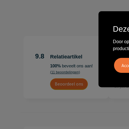
Deze
Door op
"Erg te
product
Hoogenb
9.8
Relatieartikel
Artikel
100%
beveelt ons aan!
persoonl
(11 beoordelingen)
Leon
Beoordeel ons
20 juli 