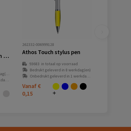
262332-006999128
Athos Touch stylus pen
11152. balpen met touch tip van aluminium
93683
in totaal op voorraad
Bedrukt geleverd in 8 werkdag(en)
(en)
Onbedrukt geleverd in 1 werkdag(en)
(en)
Vanaf
€
0,15