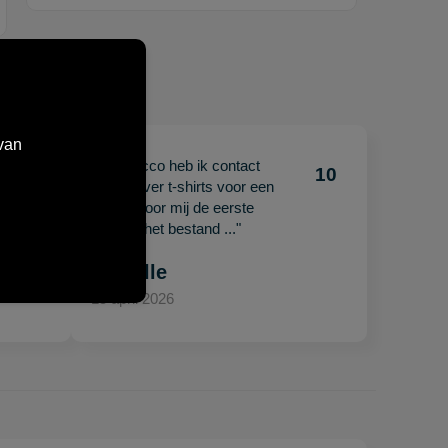
van
"Met Jacco heb ik contact
10
10
gehad over t-shirts voor een
beurs. Voor mij de eerste
keer en het bestand ..."
Mariëlle
15 april 2026