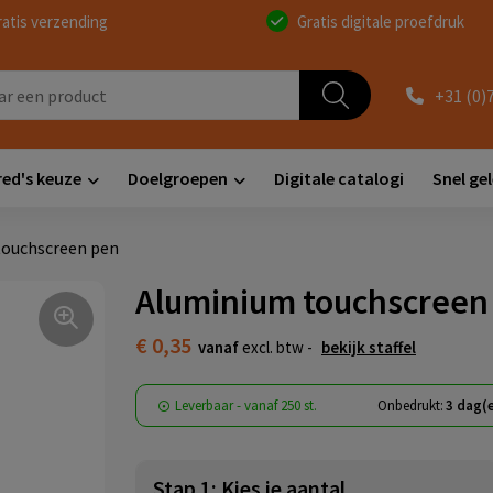
ratis verzending
Gratis digitale proefdruk
+31 (0)
red's keuze
Doelgroepen
Digitale catalogi
Snel ge
ouchscreen pen
Aluminium touchscreen
€ 0,35
vanaf
excl. btw -
bekijk staffel
Leverbaar
-
vanaf
250 st.
Onbedrukt:
3 dag(
Stap 1: Kies je aantal