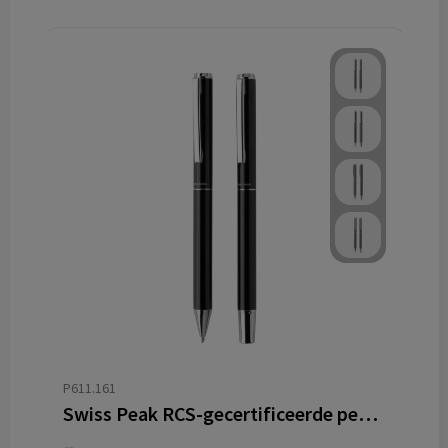
P611.161
Swiss Peak RCS-gecertificeerde pennenset van re-aluminium