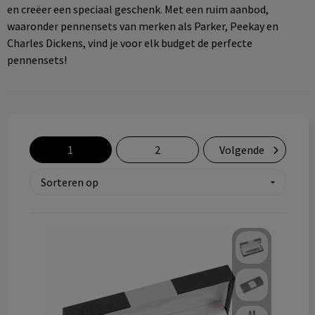
en creëer een speciaal geschenk. Met een ruim aanbod,
Technologie & gadgets
waaronder pennensets van merken als Parker, Peekay en
Charles Dickens, vind je voor elk budget de perfecte
Themageschenken
pennensets!
Overig
1
2
Volgende