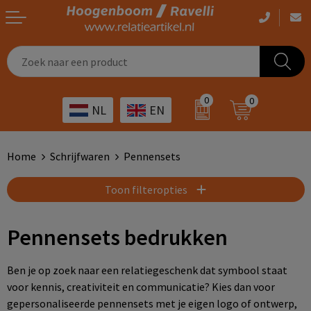
Casual kleding
Tassen bedrukken
Zorg
Drinkwaren
0
0
NL
EN
Werkkleding
Outdoor artikelen bedrukken
Transport
Giveaways
Sportkleding
Giveaways bedrukken
Horeca
Outdoor
Home
Schrijfwaren
Pennensets
Overig
ICT
Home & living
Toon filteropties
Kunst & cultuur
Tassen
Pennensets bedrukken
Kinderopvang
Office
Ben je op zoek naar een relatiegeschenk dat symbool staat
voor kennis, creativiteit en communicatie? Kies dan voor
Landbouw
Schrijfwaren
gepersonaliseerde pennensets met je eigen logo of ontwerp,