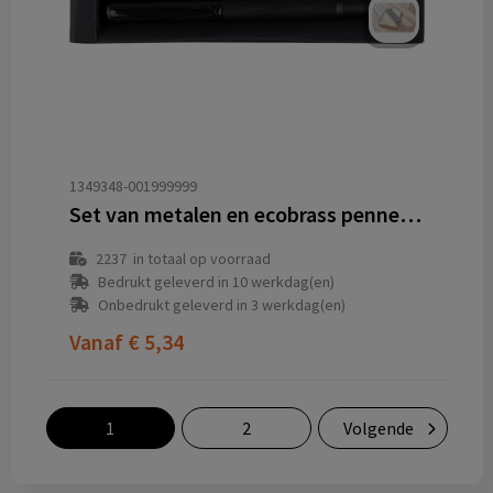
1349348-001999999
Set van metalen en ecobrass pennen Adel
2237
in totaal op voorraad
Bedrukt geleverd in 10 werkdag(en)
Onbedrukt geleverd in 3 werkdag(en)
Vanaf
€ 5,34
1
2
Volgende