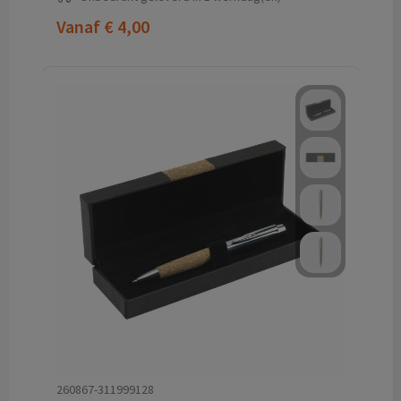
Vanaf
€ 4,00
260867-311999128