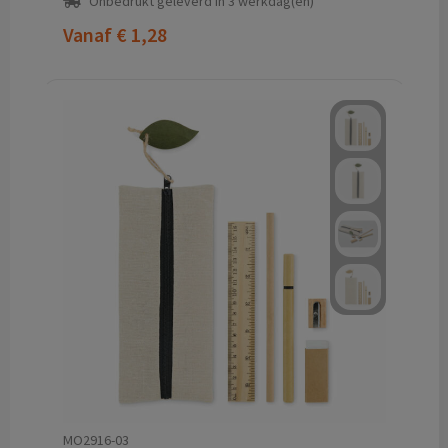
Onbedrukt geleverd in 3 werkdag(en)
Vanaf
€ 1,28
MO2916-03