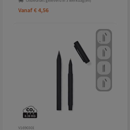
Onbedrukt geleverd in 3 werkdag(en)
Vanaf
€ 4,56
V1690301