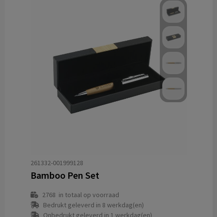
261332-001999128
Bamboo Pen Set
2768
in totaal op voorraad
Bedrukt geleverd in 8 werkdag(en)
Onbedrukt geleverd in 1 werkdag(en)