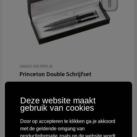
266425-001999128
Princeton Double Schrijfset
824
in totaal op voorraad
Bedrukt geleverd in 8 werkdag(en)
Deze website maakt
Onbedrukt geleverd in 1 werkdag(en)
gebruik van cookies
Vanaf
€ 9,17
Door op accepteren te klikken ga je akkoord
met de geldende omgang van
productinformatie zoals op de website wordt