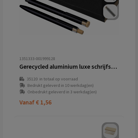
1351333-001999128
Gerecycled aluminium luxe schrijfset 2-delig Ilaria
35120
in totaal op voorraad
Bedrukt geleverd in 10 werkdag(en)
Onbedrukt geleverd in 3 werkdag(en)
Vanaf
€ 1,56