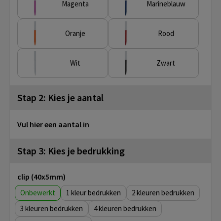
Magenta
Marineblauw
Oranje
Rood
Wit
Zwart
Stap 2: Kies je aantal
Vul hier een aantal in
Stap 3: Kies je bedrukking
clip (40x5mm)
Onbewerkt
1
2
3
4