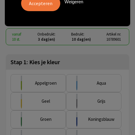
Weigeren
plastic (blauwe inkt)
€ 0,10
vanaf
excl. btw -
bekijk staffel
vanaf
Onbedrukt:
Bedrukt:
Artikel nr.
10 st.
3 dag(en)
10 dag(en)
10789601
Stap 1: Kies je kleur
Appelgroen
Aqua
Geel
Grijs
Groen
Koningsblauw