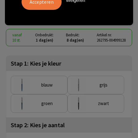
Weigeren
blauwe inkt
€ 16,04
vanaf
excl. btw -
bekijk staffel
vanaf
Onbedrukt:
Bedrukt:
Artikel nr.
10 st.
1 dag(en)
8 dag(en)
262795-004999128
Stap 1: Kies je kleur
blauw
grijs
groen
zwart
Stap 2: Kies je aantal