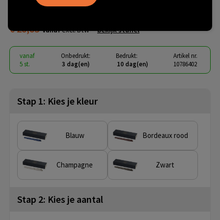
(zwarte inkt)
€ 28,83
vanaf
excl. btw -
bekijk staffel
vanaf
Onbedrukt:
Bedrukt:
Artikel nr.
5 st.
3 dag(en)
10 dag(en)
10786402
Stap 1: Kies je kleur
Blauw
Bordeaux rood
Champagne
Zwart
Stap 2: Kies je aantal