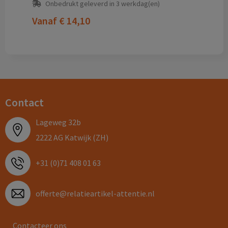
Onbedrukt geleverd in 3 werkdag(en)
Vanaf
€ 14,10
Contact
Lageweg 32b
2222 AG Katwijk (ZH)
+31 (0)71 408 01 63
offerte@relatieartikel-attentie.nl
Contacteer ons