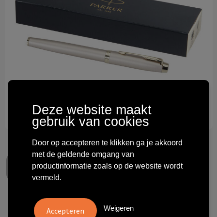
Technologie & gadgets
Themageschenken
Overig
Deze website maakt
gebruik van cookies
Door op accepteren te klikken ga je akkoord
met de geldende omgang van
productinformatie zoals op de website wordt
vermeld.
Parker IM rollerbalpen
Weigeren