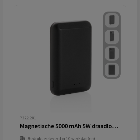
P322.281
Magnetische 5000 mAh 5W draadloze powerbank
Bedrukt geleverd in 10 werkdag(en)