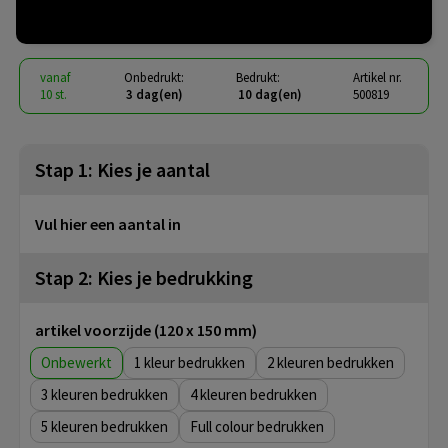
€ 14,23
vanaf
excl. btw -
bekijk staffel
vanaf
Onbedrukt:
Bedrukt:
Artikel nr.
10 st.
3 dag(en)
10 dag(en)
500819
Stap 1: Kies je aantal
Vul hier een aantal in
Stap 2: Kies je bedrukking
artikel voorzijde (120 x 150 mm)
Onbewerkt
1
2
3
4
5
Full colour