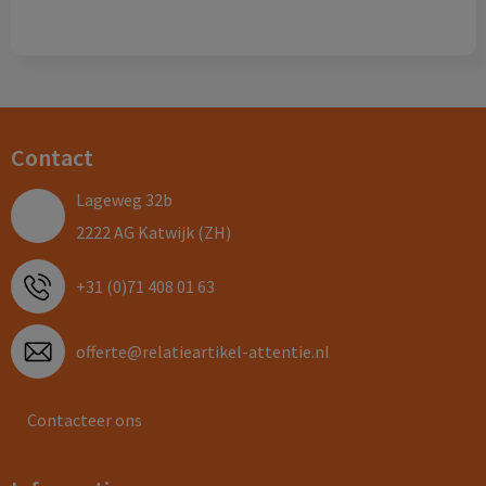
Contact
Lageweg 32b
2222 AG Katwijk (ZH)
+31 (0)71 408 01 63
offerte@relatieartikel-attentie.nl
Contacteer ons