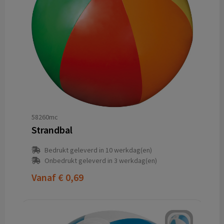
58260mc
Strandbal
Bedrukt geleverd in 10 werkdag(en)
Onbedrukt geleverd in 3 werkdag(en)
Vanaf
€ 0,69