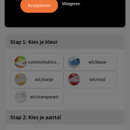
Weigeren
vanaf
Onbedrukt:
Bedrukt:
Artikel nr.
250 st.
1 dag(en)
8 dag(en)
263020-009999999
Stap 1: Kies je kleur
custom/multicolor
wit/blauw
wit/oranje
wit/rood
wit/transparant
Stap 2: Kies je aantal