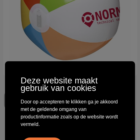
Technologie & gadgets
Themageschenken
Overig
Deze website maakt
gebruik van cookies
Door op accepteren te klikken ga je akkoord
met de geldende omgang van
productinformatie zoals op de website wordt
BeachBall Ø 24 cm strandbal
vermeld.
€ 0,40
vanaf
excl. btw -
bekijk staffel