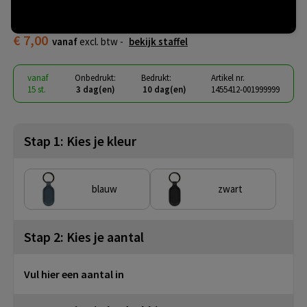
trackingtag Halo
€ 7,00
vanaf
excl. btw -
bekijk staffel
vanaf
Onbedrukt:
Bedrukt:
Artikel nr.
15 st.
3 dag(en)
10 dag(en)
1455412-001999999
Stap 1: Kies je kleur
blauw
zwart
Stap 2: Kies je aantal
Vul hier een aantal in