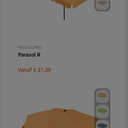
FR1111124552
Parasol R
Vanaf
€ 27,39