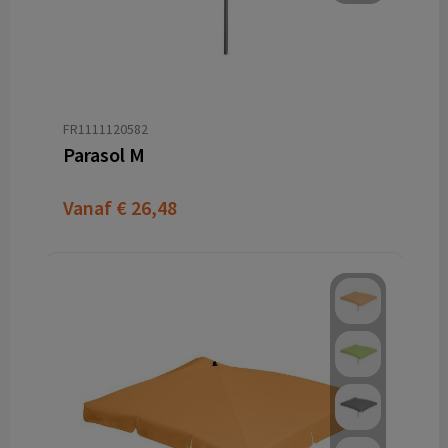
FR1111120582
Parasol M
Vanaf
€ 26,48