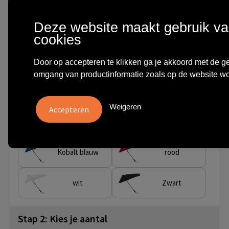
€ 8,64
vanaf
excl. btw -
bekijk staffel
Deze website maakt gebruik v
cookies
vanaf
Onbedrukt:
Bedrukt:
Artikel nr.
5 st.
3 dag(en)
10 dag(en)
ST-14-8111
Door op accepteren te klikken ga je akkoord met de 
omgang van productinformatie zoals op de website wo
Stap 1: Kies je kleur
Weigeren
donkerblauw
Grijs
Kobalt blauw
rood
wit
Zwart
Stap 2: Kies je aantal