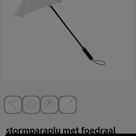
Technologie & gadgets
Themageschenken
Overig
stormparaplu met foedraal