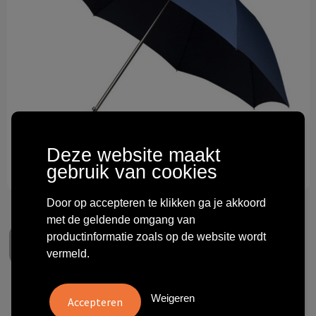
Technologie & gadgets
Themageschenken
Overig
Deze website maakt
gebruik van cookies
Door op accepteren te klikken ga je akkoord
met de geldende omgang van
productinformatie zoals op de website wordt
vermeld.
Falcone golfparaplu, automaat
Weigeren