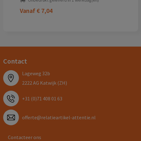
Onbedrukt geleverd in 1 werkdag(en)
Vanaf
€ 7,04
Contact
Lageweg 32b
2222 AG Katwijk (ZH)
+31 (0)71 408 01 63
offerte@relatieartikel-attentie.nl
Contacteer ons