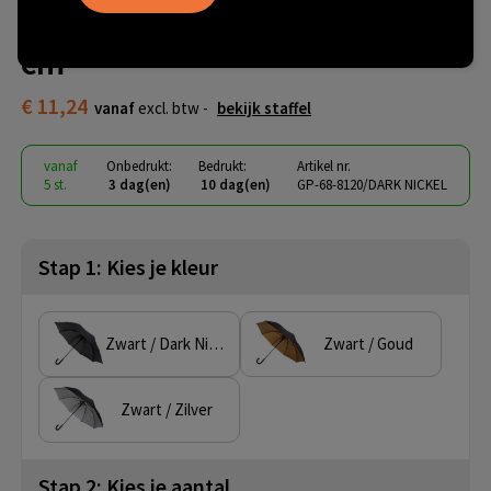
Automaat - Windproof - 120
cm
€ 11,24
vanaf
excl. btw -
bekijk staffel
vanaf
Onbedrukt:
Bedrukt:
Artikel nr.
5 st.
3 dag(en)
10 dag(en)
GP-68-8120/DARK NICKEL
Stap 1: Kies je kleur
Zwart / Dark Nickel
Zwart / Goud
Zwart / Zilver
Stap 2: Kies je aantal