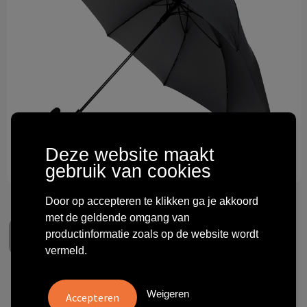
Technologie & gadgets
Themageschenken
Overig
Deze website maakt
gebruik van cookies
Door op accepteren te klikken ga je akkoord
met de geldende omgang van
productinformatie zoals op de website wordt
vermeld.
FALCONE - Grote paraplu -
Weigeren