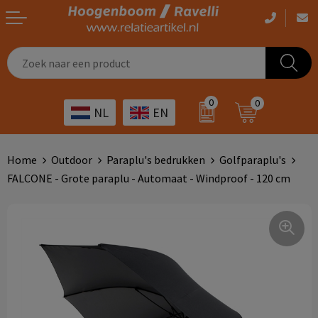
Casual kleding
Tassen bedrukken
Zorg
Drinkwaren
0
0
NL
EN
Werkkleding
Outdoor artikelen bedrukken
Transport
Giveaways
Sportkleding
Giveaways bedrukken
Horeca
Outdoor
Home
Outdoor
Paraplu's bedrukken
Golfparaplu's
FALCONE - Grote paraplu - Automaat - Windproof - 120 cm
Overig
ICT
Home & living
Kunst & cultuur
Tassen
Kinderopvang
Office
Landbouw
Schrijfwaren