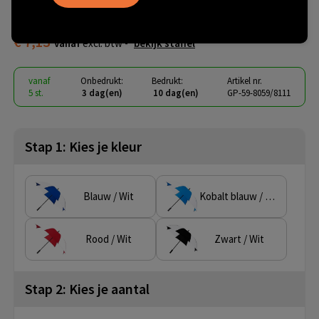
automaat, windproof
€ 7,13
vanaf
excl. btw -
bekijk staffel
vanaf
Onbedrukt:
Bedrukt:
Artikel nr.
5 st.
3 dag(en)
10 dag(en)
GP-59-8059/8111
Stap 1: Kies je kleur
Blauw / Wit
Kobalt blauw / Wit
Rood / Wit
Zwart / Wit
Stap 2: Kies je aantal