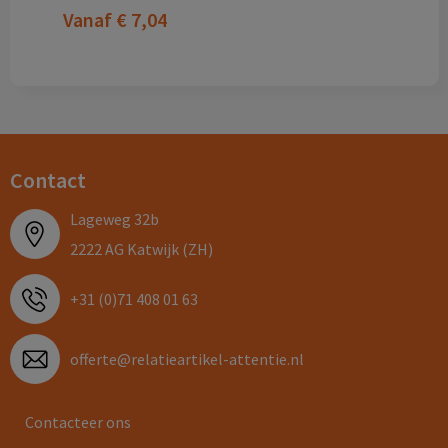
Vanaf
€ 7,04
Contact
Lageweg 32b
2222 AG Katwijk (ZH)
+31 (0)71 408 01 63
offerte@relatieartikel-attentie.nl
Contacteer ons