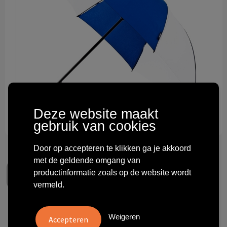
Technologie & gadgets
Themageschenken
Overig
Deze website maakt
gebruik van cookies
Door op accepteren te klikken ga je akkoord
met de geldende omgang van
productinformatie zoals op de website wordt
vermeld.
Falcone golfparaplu,
Weigeren