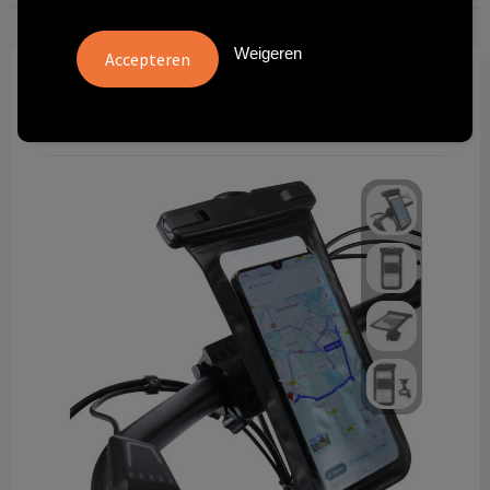
Technologie & gadgets
Weigeren
Themageschenken
Overig