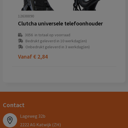
12638890
Clutcha universele telefoonhouder
3056
in totaal op voorraad
Bedrukt geleverd in 10 werkdag(en)
Onbedrukt geleverd in 3 werkdag(en)
Vanaf
€ 2,84
Contact
Lageweg 32b
2222 AG Katwijk (ZH)