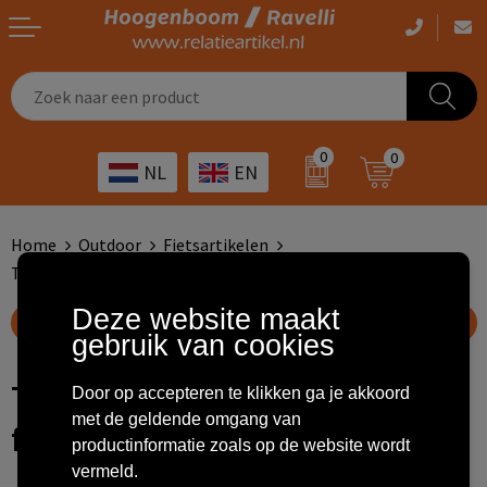
Casual kleding
Tassen bedrukken
Zorg
Drinkwaren
0
0
NL
EN
Werkkleding
Outdoor artikelen bedrukken
Transport
Giveaways
Sportkleding
Giveaways bedrukken
Horeca
Outdoor
Home
Outdoor
Fietsartikelen
Telefoonhouders voor op de fiets
Overig
ICT
Home & living
Deze website maakt
Toon filteropties
gebruik van cookies
Kunst & cultuur
Tassen
Telefoonhouders voor op de
Door op accepteren te klikken ga je akkoord
Kinderopvang
Office
met de geldende omgang van
fiets
productinformatie zoals op de website wordt
Landbouw
Schrijfwaren
vermeld.