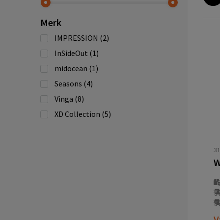
Merk
IMPRESSION
(2)
InSideOut
(1)
midocean
(1)
Seasons
(4)
Vinga
(8)
XD Collection
(5)
3
W
V