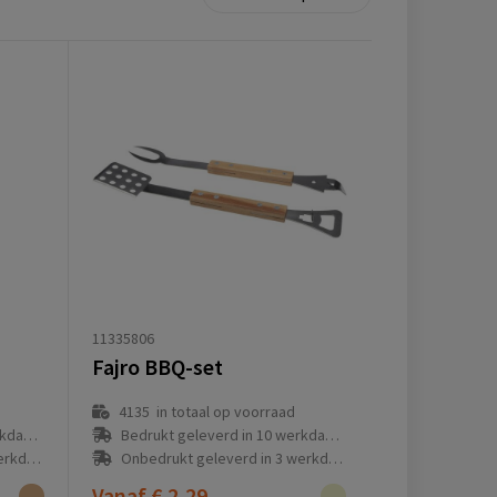
11335806
Fajro BBQ-set
4135
in totaal op voorraad
(en)
Bedrukt geleverd in 10 werkdag(en)
g(en)
Onbedrukt geleverd in 3 werkdag(en)
Vanaf
€ 2,29