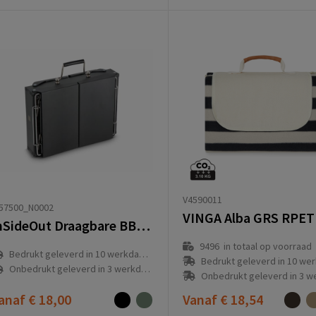
V4590011
T57500_N0002
InSideOut Draagbare BBQ Fyra
9496
in totaal op voorraad
Bedrukt geleverd in 10 werkdag(en)
Bedrukt geleverd in 10 werkdag
Onbedrukt geleverd in 3 werkdag(en)
Onbedrukt geleverd in 3 werkda
anaf
€ 18,00
Vanaf
€ 18,54