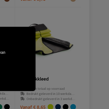
van
P459.097
n
Picknickkleed
6479
in totaal op voorraad
(en)
Bedrukt geleverd in 10 werkdag(en)
g(en)
Onbedrukt geleverd in 3 werkdag(en)
Vanaf
€ 8,65