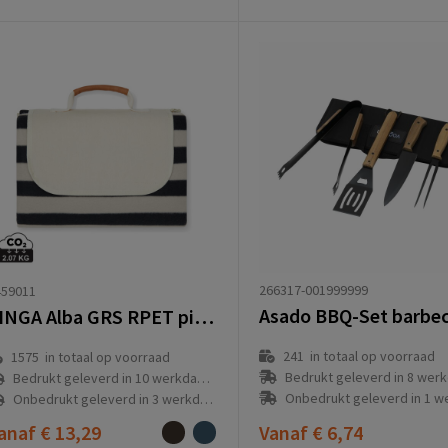
266317-001999999
459011
VINGA Alba GRS RPET picknickkleed S
241
in totaal op voorraad
1575
in totaal op voorraad
Bedrukt geleverd in 8 werkda
Bedrukt geleverd in 10 werkdag(en)
Onbedrukt geleverd in 1 werkda
Onbedrukt geleverd in 3 werkdag(en)
anaf
€ 13,29
Vanaf
€ 6,74