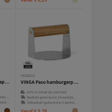
V4220213
RVS Barbecuespatel Saphira
VINGA Paso hamburgerpers
1672
in totaal op voorraad
(en)
Bedrukt geleverd in 10 werkdag(en)
g(en)
Onbedrukt geleverd in 3 werkdag(en)
Vanaf
€ 5,78