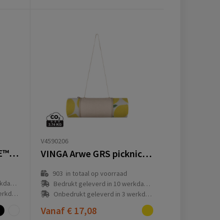
V4590206
VINGA Volonne AWARE™ recycled canvas picknickkleed
VINGA Arwe GRS picknickkleed
903
in totaal op voorraad
(en)
Bedrukt geleverd in 10 werkdag(en)
g(en)
Onbedrukt geleverd in 3 werkdag(en)
Vanaf
€ 17,08