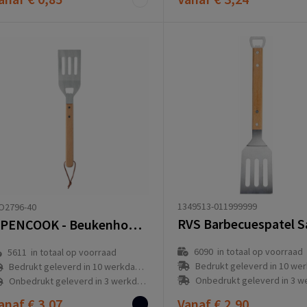
1349513-011999999
O2796-40
OPENCOOK - Beukenhout BBQ spatel
6090
in totaal op voorraad
5611
in totaal op voorraad
Bedrukt geleverd in 10 werkdag
Bedrukt geleverd in 10 werkdag(en)
Onbedrukt geleverd in 3 werkda
Onbedrukt geleverd in 3 werkdag(en)
anaf
€ 3,07
Vanaf
€ 2,90