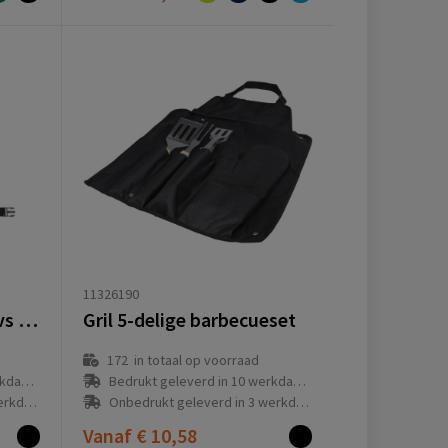
11326190
Barbecueset Hugo | Rvs | Schort
Gril 5-delige barbecueset
172
in totaal op voorraad
(en)
Bedrukt geleverd in 10 werkdag(en)
g(en)
Onbedrukt geleverd in 3 werkdag(en)
Vanaf
€ 10,58