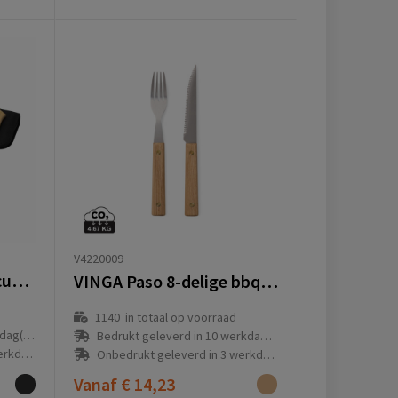
V4220009
Asado BBQ-Set barbecueset
VINGA Paso 8-delige bbq bestekset
1140
in totaal op voorraad
g(en)
Bedrukt geleverd in 10 werkdag(en)
g(en)
Onbedrukt geleverd in 3 werkdag(en)
Vanaf
€ 14,23