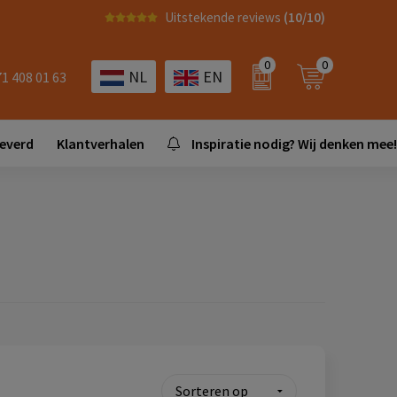
Uitstekende reviews
(10/10)
0
0
NL
EN
71 408 01 63
leverd
Klantverhalen
Inspiratie nodig? Wij denken mee!