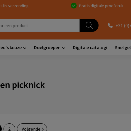
ratis verzending
Gratis digitale proefdruk
+31 (0)
red's keuze
Doelgroepen
Digitale catalogi
Snel ge
en picknick
2
Volgende