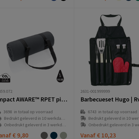
2631-001999999
59.072
Impact AWARE™ RPET picknickkleed
6743
in totaal op voorraad
3698
in totaal op voorraad
Bedrukt geleverd in 10 werkdag
Bedrukt geleverd in 10 werkdag(en)
Onbedrukt geleverd in 3 werkda
Onbedrukt geleverd in 3 werkdag(en)
anaf
€ 9,80
Vanaf
€ 10,23