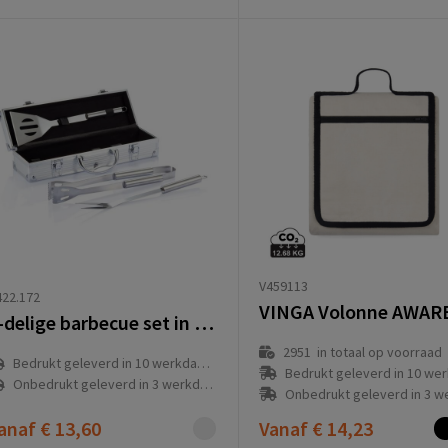
V459113
22.172
3-delige barbecue set in aluminium koffer
2951
in totaal op voorraad
Bedrukt geleverd in 10 werkdag(en)
Bedrukt geleverd in 10 werkdag
Onbedrukt geleverd in 3 werkdag(en)
Onbedrukt geleverd in 3 werkda
anaf
€ 13,60
Vanaf
€ 14,23