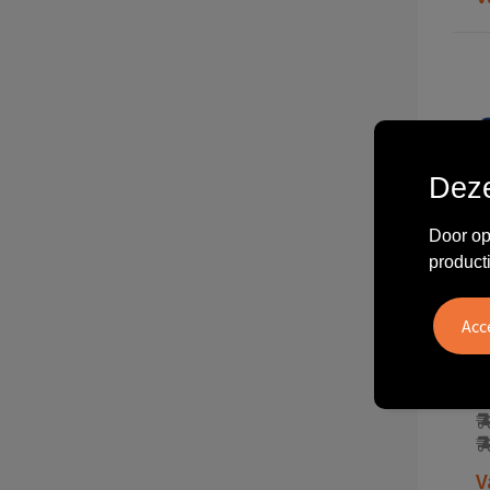
Deze
Door op
product
1
V