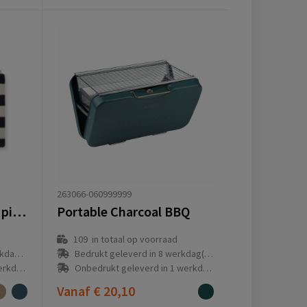
263066-060999999
VINGA Alba GRS RPET picknickkleed M
Portable Charcoal BBQ
109
in totaal op voorraad
(en)
Bedrukt geleverd in 8 werkdag(en)
g(en)
Onbedrukt geleverd in 1 werkdag(en)
Vanaf
€ 20,10