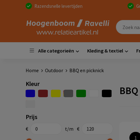
Razendsnelle levertijden
G
Alle categorieën
Kleding & textiel
F
Home
Outdoor
BBQ en picknick
Kleur
BBQ 
Prijs
€
t/m
€
1