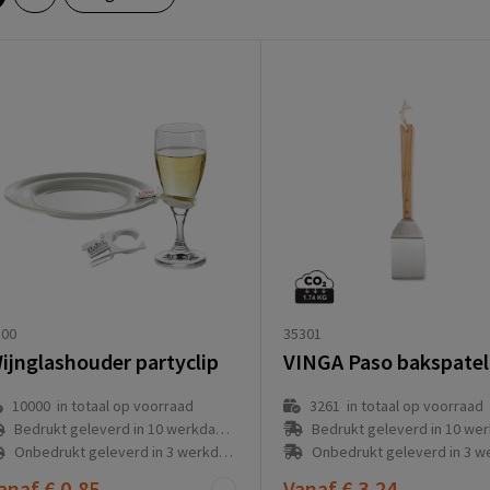
35301
100
VINGA Paso bakspatel
ijnglashouder partyclip
3261
in totaal op voorraad
10000
in totaal op voorraad
Bedrukt geleverd in 10 werkdag
Bedrukt geleverd in 10 werkdag(en)
Onbedrukt geleverd in 3 werkda
Onbedrukt geleverd in 3 werkdag(en)
anaf
€ 0,85
Vanaf
€ 3,24