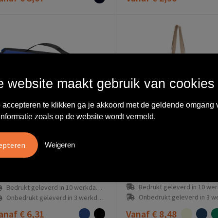
 website maakt gebruik van cookies
 accepteren te klikken ga je akkoord met de geldende omgang 
informatie zoals op de website wordt vermeld.
11333802
Weigeren
1329453
Laytote picknickdeke
Salvie picknickdeken van gerecycled plastic
5662
in totaal op voorraad
2354
in totaal op voorraad
Bedrukt geleverd in 10 werkdag
Bedrukt geleverd in 10 werkdag(en)
Onbedrukt geleverd in 3 werkda
Onbedrukt geleverd in 3 werkdag(en)
anaf
€ 6,31
Vanaf
€ 8,48