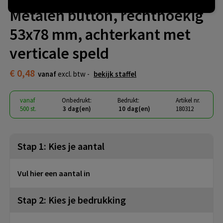
Metalen button, rechthoekig
53x78 mm, achterkant met
verticale speld
€ 0,48
vanaf
excl. btw -
bekijk staffel
vanaf
Onbedrukt:
Bedrukt:
Artikel nr.
500 st.
3 dag(en)
10 dag(en)
180312
Stap 1: Kies je aantal
Vul hier een aantal in
Stap 2: Kies je bedrukking