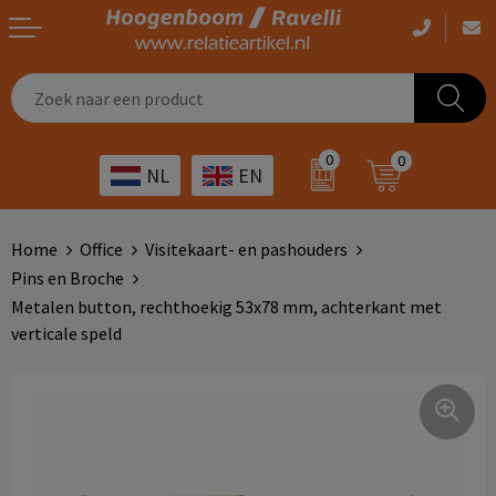
Casual kleding
Tassen bedrukken
Zorg
Drinkwaren
0
0
NL
EN
Werkkleding
Outdoor artikelen bedrukken
Transport
Giveaways
Sportkleding
Giveaways bedrukken
Horeca
Outdoor
Home
Office
Visitekaart- en pashouders
Pins en Broche
Overig
ICT
Home & living
Metalen button, rechthoekig 53x78 mm, achterkant met
verticale speld
Kunst & cultuur
Tassen
Kinderopvang
Office
Landbouw
Schrijfwaren