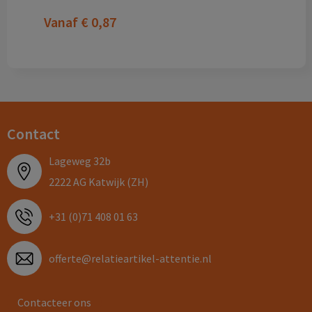
Vanaf
€ 0,87
Contact
Lageweg 32b
2222 AG Katwijk (ZH)
+31 (0)71 408 01 63
offerte@relatieartikel-attentie.nl
Contacteer ons