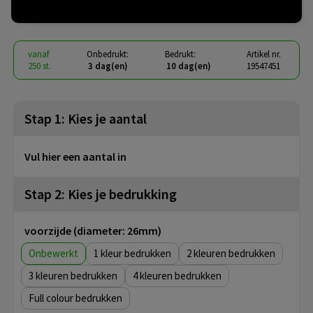
€ 0,39
vanaf
excl. btw -
bekijk staffel
vanaf
Onbedrukt:
Bedrukt:
Artikel nr.
250 st.
3 dag(en)
10 dag(en)
19547451
Stap 1: Kies je aantal
Vul hier een aantal in
Stap 2: Kies je bedrukking
voorzijde (diameter: 26mm)
Onbewerkt
1
2
3
4
Full colour