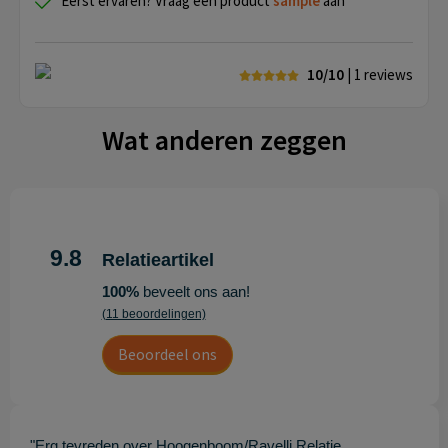
Eerst ervaren? Vraag een product
sample
aan
10/10
| 1
reviews
Wat anderen zeggen
9.8
Relatieartikel
100%
beveelt ons aan!
(11 beoordelingen)
Beoordeel ons
"Erg tevreden over Hoogenboom/Ravelli Relatie