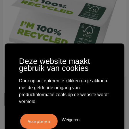
Technologie & gadgets
Themageschenken
Overig
Deze website maakt
gebruik van cookies
Door op accepteren te klikken ga je akkoord
met de geldende omgang van
productinformatie zoals op de website wordt
vermeld.
Weigeren
Sticky-Mate® gerecyclede