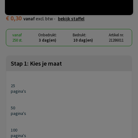
sticky notes 75 x 75 mm
€ 0,30
vanaf
excl. btw -
bekijk staffel
vanaf
Onbedrukt:
Bedrukt:
Artikel nr.
250 st.
3 dag(en)
10 dag(en)
21286011
Stap 1: Kies je maat
25
pagina's
50
pagina's
100
pagina's