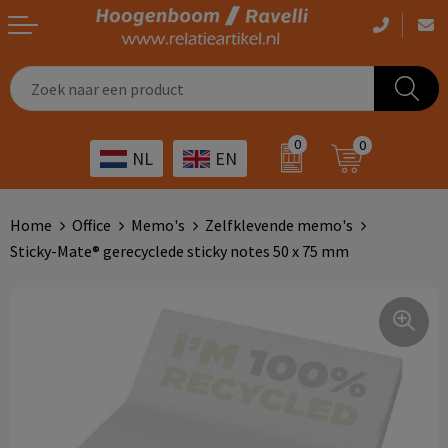
Casual kleding
Tassen bedrukken
Zorg
Drinkwaren
0
0
NL
EN
Werkkleding
Outdoor artikelen bedrukken
Transport
Giveaways
Sportkleding
Giveaways bedrukken
Horeca
Outdoor
Home
Office
Memo's
Zelfklevende memo's
Sticky-Mate® gerecyclede sticky notes 50 x 75 mm
Overig
ICT
Home & living
Kunst & cultuur
Tassen
Kinderopvang
Office
Landbouw
Schrijfwaren