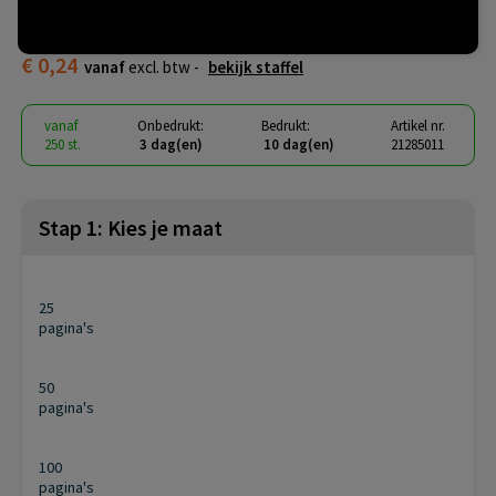
sticky notes 50 x 75 mm
€ 0,24
vanaf
excl. btw -
bekijk staffel
vanaf
Onbedrukt:
Bedrukt:
Artikel nr.
250 st.
3 dag(en)
10 dag(en)
21285011
Stap 1: Kies je maat
25
pagina's
50
pagina's
100
pagina's