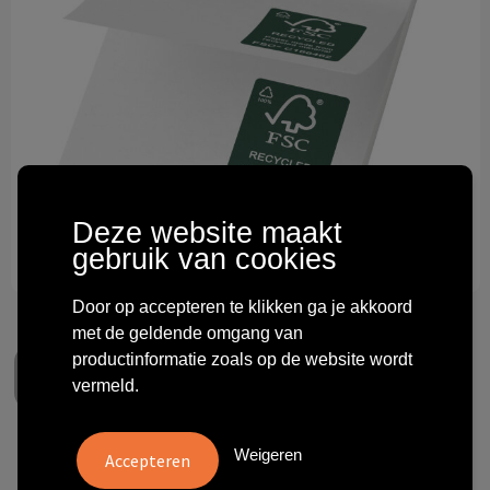
Technologie & gadgets
Themageschenken
Overig
Deze website maakt
gebruik van cookies
Door op accepteren te klikken ga je akkoord
met de geldende omgang van
productinformatie zoals op de website wordt
vermeld.
Weigeren
Sticky-Mate® gerecyclede