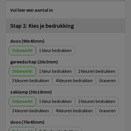
Vul hier een aantal in
Stap 2: Kies je bedrukking
doos (90x45mm)
Onbewerkt
1
gereedschap (20x3mm)
Onbewerkt
1
2
3
4
Graveren
zaklamp (30x10mm)
Onbewerkt
1
2
3
4
Graveren
doos (70x45mm)