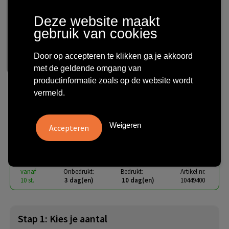
Technologie & gadgets
Deze website maakt
gebruik van cookies
Themageschenken
Door op accepteren te klikken ga je akkoord
Overig
met de geldende omgang van
productinformatie zoals op de website wordt
vermeld.
Scout multifunctioneel mes
en LED zaklamp set
Weigeren
€ 11,11
vanaf
excl. btw -
bekijk staffel
vanaf
Onbedrukt:
Bedrukt:
Artikel nr.
10 st.
3 dag(en)
10 dag(en)
10449400
Stap 1: Kies je aantal