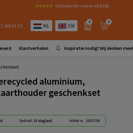
Uitstekende reviews
(10/10)
0
0
NL
EN
71 408 01 63
leverd
Klantverhalen
Inspiratie nodig? Wij denken mee!
schenkset
erecycled aluminium,
kaarthouder geschenkset
n)
Bedrukt:
10 dag(en)
Artikel nr.
10633706