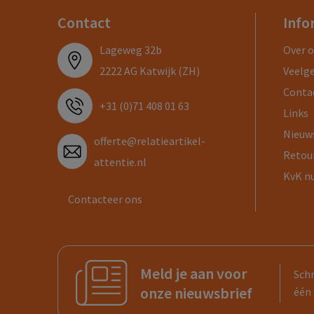
Contact
Info
Lageweg 32b
Over 
2222 AG Katwijk (ZH)
Veelg
Conta
+31 (0)71 408 01 63
Links
Nieuw
offerte@relatieartikel-
Retou
attentie.nl
KvK n
Contacteer ons
Meld je aan voor
Schr
onze nieuwsbrief
één 