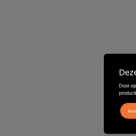
Deze
Door op
product