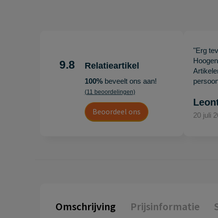
"Erg te
Hoogenb
9.8
Relatieartikel
Artikel
100%
beveelt ons aan!
persoonl
(11 beoordelingen)
Leon
Beoordeel ons
20 juli 
Omschrijving
Prijsinformatie