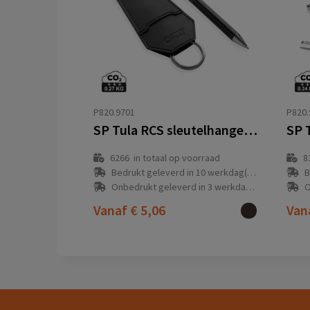
P820.9701
P820.
SP Tula RCS sleutelhanger en pen gift set
6266
in totaal op voorraad
8
Bedrukt geleverd in 10 werkdag(en)
B
Onbedrukt geleverd in 3 werkdag(en)
O
Vanaf
€ 5,06
Van