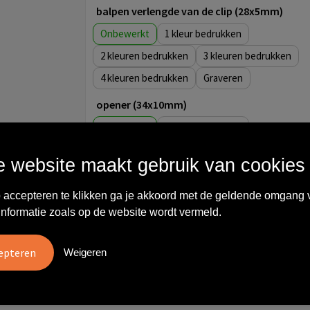
balpen verlengde van de clip (28x5mm)
Onbewerkt
1
2
3
4
Graveren
opener (34x10mm)
Onbewerkt
1
balpen dop (60x5mm)
 website maakt gebruik van cookies
Onbewerkt
1
 accepteren te klikken ga je akkoord met de geldende omgang 
2
3
informatie zoals op de website wordt vermeld.
4
rondom (50x20mm)
Weigeren
Onbewerkt
1