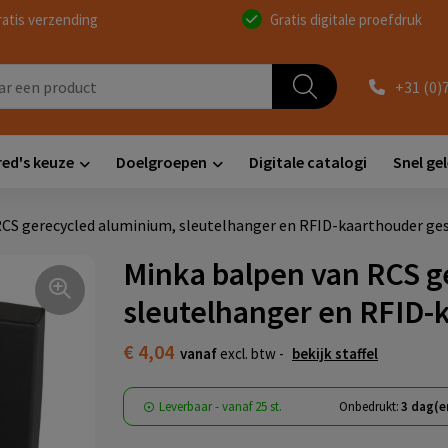
ratis verzending
Gratis digitale proefdruk
+31 (0)
red's keuze
Doelgroepen
Digitale catalogi
Snel ge
RCS gerecycled aluminium, sleutelhanger en RFID-kaarthouder ge
Minka balpen van RCS g
sleutelhanger en RFID-
€ 4,04
vanaf
excl. btw -
bekijk staffel
Leverbaar
-
vanaf
25 st.
Onbedrukt:
3 dag(e