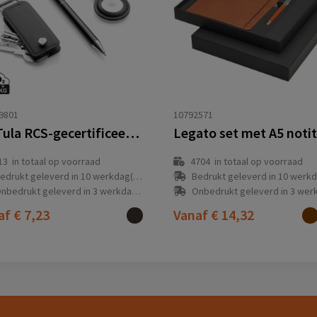
9801
10792571
SP Tula RCS-gecertificeerde rPU 3-delige luxe geschenkset
13
in totaal op voorraad
4704
in totaal op voorraad
edrukt geleverd in 10 werkdag(en)
Bedrukt geleverd in 10 werkdag
nbedrukt geleverd in 3 werkdag(en)
Onbedrukt geleverd in 3 werkdag
af
€ 7,23
Vanaf
€ 14,32