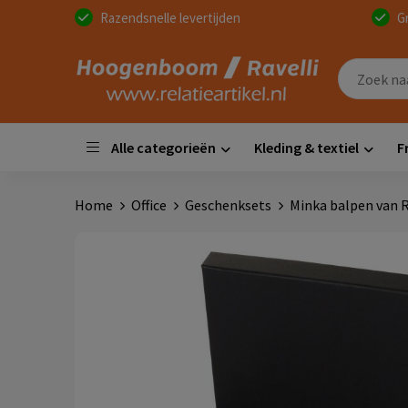
Razendsnelle levertijden
G
Alle categorieën
Kleding & textiel
F
Home
Office
Geschenksets
Minka balpen van 