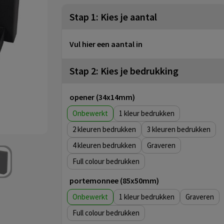
Stap 1: Kies je aantal
Vul hier een aantal in
Stap 2: Kies je bedrukking
opener (34x14mm)
Onbewerkt
1
2
3
4
Graveren
Full colour
portemonnee (85x50mm)
Onbewerkt
1
Graveren
Full colour