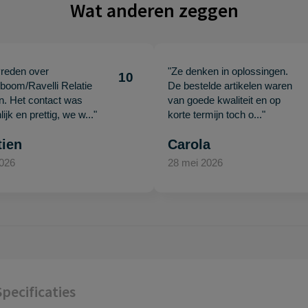
Wat anderen zeggen
vreden over
"Ze denken in oplossingen.
10
oom/Ravelli Relatie
De bestelde artikelen waren
en. Het contact was
van goede kwaliteit en op
ijk en prettig, we w..."
korte termijn toch o..."
tien
Carola
2026
28 mei 2026
Specificaties