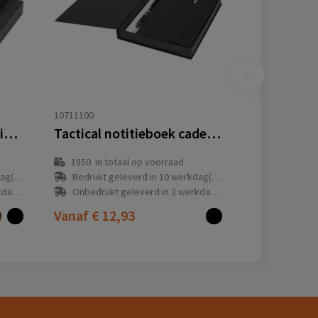
10711100
Legato set met A5 notitieboek en rollerbalpen (blauwe inkt)
Tactical notitieboek cadeauset
1850
in totaal op voorraad
(en)
Bedrukt geleverd in 10 werkdag(en)
(en)
Onbedrukt geleverd in 3 werkdag(en)
Vanaf
€ 12,93