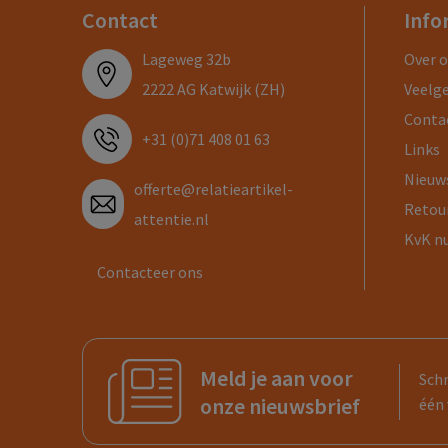
Contact
Info
Lageweg 32b
Over 
2222 AG Katwijk (ZH)
Veelg
Conta
+31 (0)71 408 01 63
Links
Nieuw
offerte@relatieartikel-
Retou
attentie.nl
KvK n
Contacteer ons
Meld je aan voor
Schr
onze nieuwsbrief
één 