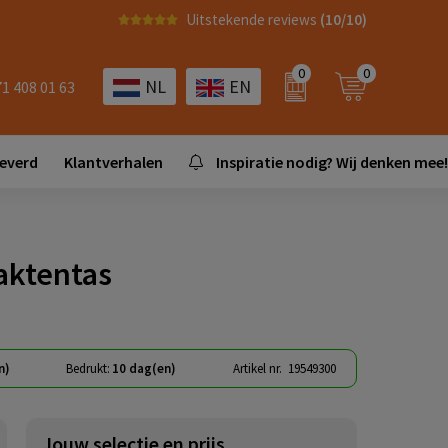
Uitstekende reviews
(10/10)
0
0
NL
EN
71 408 01 63
leverd
Klantverhalen
Inspiratie nodig? Wij denken mee!
aktentas
n)
Bedrukt:
10 dag(en)
Artikel nr.
19549300
Jouw selectie en prijs