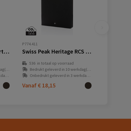
P774.411
RCS rPU deluxe tech portfolio met rits
Swiss Peak Heritage RCS rPU A4 portfolio met rits
536
in totaal op voorraad
(en)
Bedrukt geleverd in 10 werkdag(en)
(en)
Onbedrukt geleverd in 3 werkdag(en)
Vanaf
€ 18,15