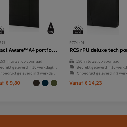
371
P774.401
Impact Aware™ A4 portfolio met magnetische sluiting
653
in totaal op voorraad
150
in totaal op voorraad
edrukt geleverd in 10 werkdag(en)
Bedrukt geleverd in 10 werkdag
nbedrukt geleverd in 3 werkdag(en)
Onbedrukt geleverd in 3 werkdag
af
€ 9,80
Vanaf
€ 14,23