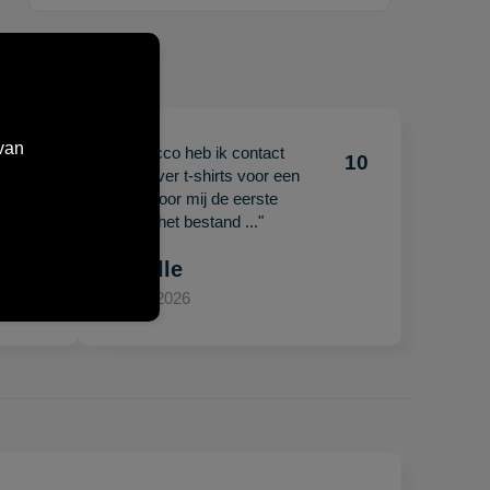
van
"Met Jacco heb ik contact
10
10
gehad over t-shirts voor een
beurs. Voor mij de eerste
keer en het bestand ..."
Mariëlle
15 april 2026