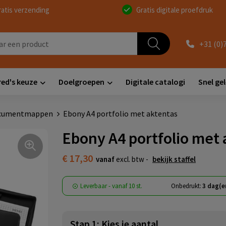
ratis verzending
Gratis digitale proefdruk
+31 (0)
red's keuze
Doelgroepen
Digitale catalogi
Snel ge
cumentmappen
Ebony A4 portfolio met aktentas
Ebony A4 portfolio met 
€ 17,30
vanaf
excl. btw -
bekijk staffel
Leverbaar
-
vanaf
10 st.
Onbedrukt:
3 dag(e
Stap 1: Kies je aantal