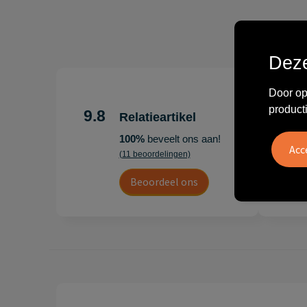
Deze
Door op
"Erg te
product
Hoogenb
9.8
Relatieartikel
Artikel
100%
beveelt ons aan!
persoonl
(11 beoordelingen)
Leon
Beoordeel ons
20 juli 