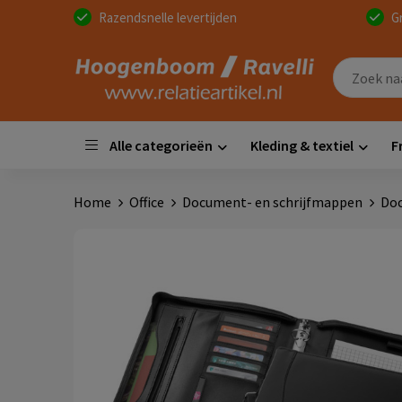
Razendsnelle levertijden
G
Alle categorieën
Kleding & textiel
F
Home
Office
Document- en schrijfmappen
Do