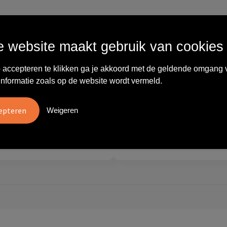
Wat anderen zeggen
 website maakt gebruik van cookies
 accepteren te klikken ga je akkoord met de geldende omgang 
vreden over
"Ze denken in oplossingen.
10
informatie zoals op de website wordt vermeld.
oom/Ravelli Relatie
De bestelde artikelen waren
en. Het contact was
van goede kwaliteit en op
ijk en prettig, we w..."
korte termijn toch o..."
Weigeren
tien
Carola
2026
28 mei 2026