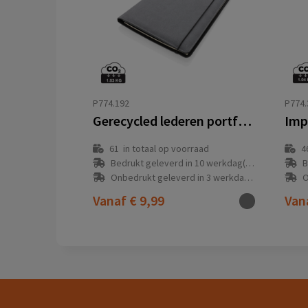
P774.192
P774.
Gerecycled lederen portfolio A4
61
in totaal op voorraad
4
Bedrukt geleverd in 10 werkdag(en)
B
Onbedrukt geleverd in 3 werkdag(en)
O
Vanaf
€ 9,99
Van